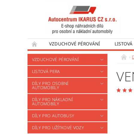
VZDUCHOVÉ PÉROVÁNÍ
LISTOVÁ
DÍLY PRO AUTOBUSY
DÍLY PRO UŽÍTKO
VZDUCHOVÉ PÉROVÁNÍ
VÝROBA VENTILŮ MOTORU
OBCHODNÍ
VE
LISTOVÁ PERA
DÍLY PRO OSOBNÍ
AUTOMOBILY
DÍLY PRO NÁKLADNÍ
AUTOMOBILY
DÍLY PRO AUTOBUSY
DÍLY PRO UŽÍTKOVÉ VOZY