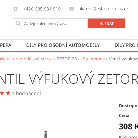
ikarus@eshop-ikarus.cz
+420 605 981 910
 PERA
DÍLY PRO OSOBNÍ AUTOMOBILY
DÍLY PRO
VÉ VOZY
DÍLY PRO ZEMĚDĚLSKÉ STROJE
VÝROBA A
Díly pro zemědělské stroje
ZETOR 25
díly motoru
Ventil výfukov
 PODMÍNKY
KONTAKTY
ZPRACOVÁNÍ OSOBNÍCH 
NTIL VÝFUKOVÝ ZETOR
1 hodnocení
Dostupn
Cena
308 
Kód pro