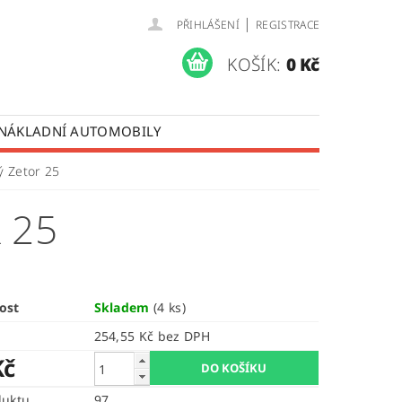
|
PŘIHLÁŠENÍ
REGISTRACE
KOŠÍK:
0 Kč
 NÁKLADNÍ AUTOMOBILY
 OPRAVY LISTOVÝCH PER
ý Zetor 25
ÚDAJŮ
 25
ost
Skladem
(4 ks)
254,55 Kč bez DPH
Kč
duktu
97