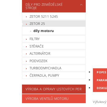
DÍLY PRO ZEMĚDĚLSKÉ
STROJE
ZETOR 5211 5245
ZETOR 25
díly motoru
FILTRY
STĚRAČE
ALTERNÁTOR
PODVOZEK
TURBODMYCHADLA
POPIS
ČERPADLA, PUMPY
PARAM
DISKU
VÝROBA A OPRAVY LISTOVÝCH PER
VÝROBA VENTILŮ MOTORU
Výfukový 