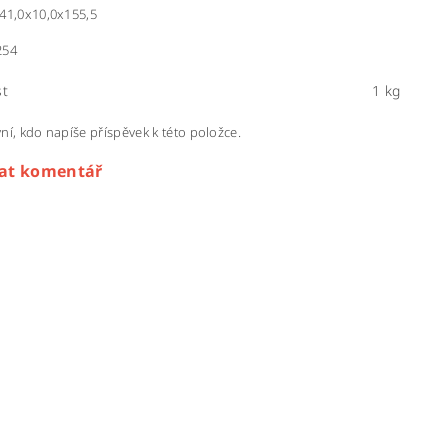
41,0x10,0x155,5
254
t
1 kg
ní, kdo napíše příspěvek k této položce.
dat komentář