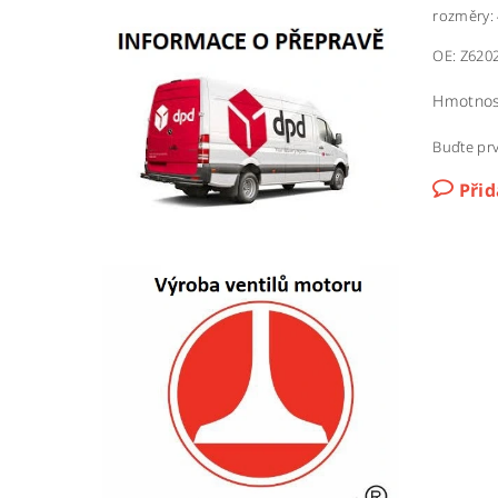
rozměry: 
OE: Z620
Hmotnos
Buďte prv
Při