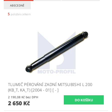
ABECEDNĚ
5
položek celkem
TLUMIČ PÉROVÁNÍ ZADNÍ MITSUBISHI L 200
(KB_T, KA_T) [2004 - 01] [ - ]
2 190,08 Kč bez DPH
2 650 Kč