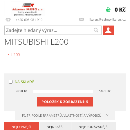
0 Kč
ikarus@eshop-ikarus.cz
+420 605 981 910
MITSUBISHI L200
L200
NA SKLADĚ
2650
Kč
5895
Kč
POLOŽEK K ZOBRAZENÍ:
5
FILTR PODLE PARAMETRŮ, VLASTNOSTÍ A VÝROBCŮ
NEJLEVNĚJŠÍ
NEJDRAŽŠÍ
NEJPRODÁVANĚJŠÍ