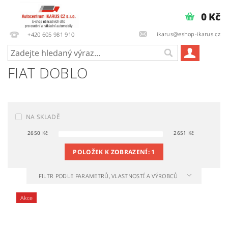
0 Kč
ikarus@eshop-ikarus.cz
+420 605 981 910
FIAT DOBLO
NA SKLADĚ
2650
Kč
2651
Kč
POLOŽEK K ZOBRAZENÍ:
1
FILTR PODLE PARAMETRŮ, VLASTNOSTÍ A VÝROBCŮ
Akce