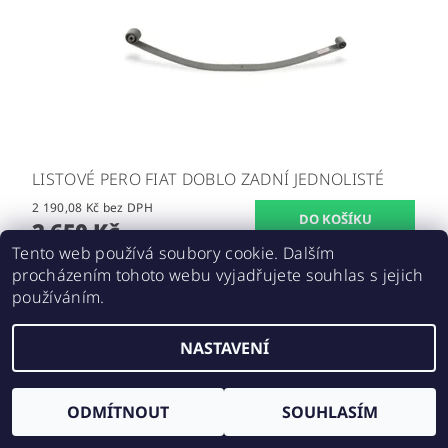
LISTOVÉ PERO FIAT DOBLO ZADNÍ JEDNOLISTÉ
2 190,08 Kč bez DPH
2 650 Kč
Tento web používá soubory cookie. Dalším
procházením tohoto webu vyjadřujete souhlas s jejich
používáním.
Upravit nastavení cookies
2026 ©
E-SHOP IKARUS
, všechna práva vyhrazena
NASTAVENÍ
Vytvořil Shoptet
ODMÍTNOUT
SOUHLASÍM