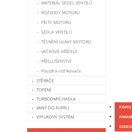
MATERIÁL SEDEL VENTILŮ
ROZVODY MOTORU
PÍSTY MOTORU
SEDLA VENTILŮ
TĚSNĚNÍ HLAVY MOTORU
VAČKOVÉ HŘÍDELE
PŘÍSLUŠENSTVÍ
Pouzdra vstřikovače
STĚRAČE
TOPENÍ
TURBODMYCHADLA
POPIS
VANY DO KUFRU
VÝFUKOVÝ SYSTÉM
PARAM
DISKU