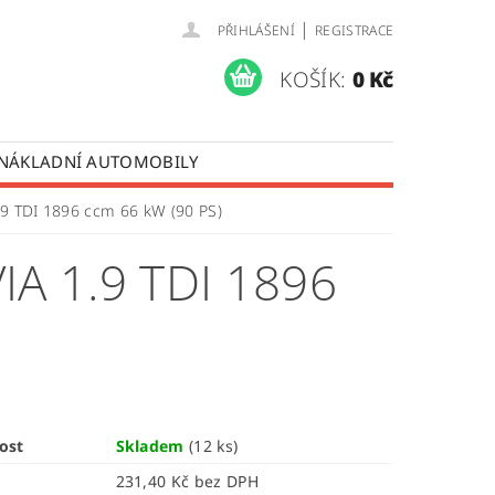
|
PŘIHLÁŠENÍ
REGISTRACE
KOŠÍK:
0 Kč
 NÁKLADNÍ AUTOMOBILY
 OPRAVY LISTOVÝCH PER
1.9 TDI 1896 ccm 66 kW (90 PS)
ÚDAJŮ
A 1.9 TDI 1896
ost
Skladem
(12 ks)
231,40 Kč bez DPH