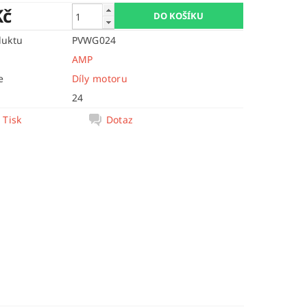
Kč
duktu
PVWG024
AMP
e
Díly motoru
24
Tisk
Dotaz