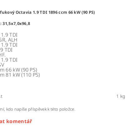
ýfukový Octavia 1.9 TDI 1896 ccm 66 kW (90 PS)
 31,5x7,0x96,8
 1.9 TDI
GR, ALH
 1.9 TDI
.9 TDI
HF.
 1.9 TDI
SV
m 66 kW (90 PS)
m 81 kW (110 PS)
t
1 kg
ní, kdo napíše příspěvek k této položce.
dat komentář