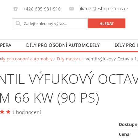
ikarus@eshop-ikarus.cz
+420 605 981 910
 PERA
DÍLY PRO OSOBNÍ AUTOMOBILY
DÍLY PRO
VÉ VOZY
DÍLY PRO ZEMĚDĚLSKÉ STROJE
VÝROBA A
Díly pro osobní automobily
Díly motoru
Ventil výfukový Octavia 
 PODMÍNKY
KONTAKTY
ZPRACOVÁNÍ OSOBNÍCH 
NTIL VÝFUKOVÝ OCTAVI
M 66 KW (90 PS)
1 hodnocení
Dostupn
Cena