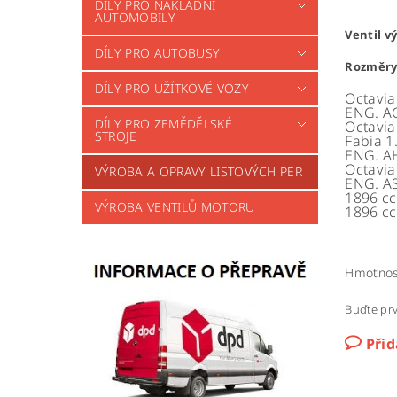
DÍLY PRO NÁKLADNÍ
AUTOMOBILY
Ventil v
DÍLY PRO AUTOBUSY
Rozměry:
DÍLY PRO UŽÍTKOVÉ VOZY
Octavia
ENG. A
DÍLY PRO ZEMĚDĚLSKÉ
Octavia
STROJE
Fabia 1
ENG. A
Octavia
VÝROBA A OPRAVY LISTOVÝCH PER
ENG. A
1896 cc
VÝROBA VENTILŮ MOTORU
1896 cc
Hmotnos
Buďte prv
Při