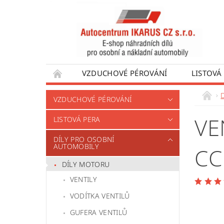
VZDUCHOVÉ PÉROVÁNÍ
LISTOVÁ
DÍLY PRO AUTOBUSY
DÍLY PRO UŽÍTKO
VZDUCHOVÉ PÉROVÁNÍ
VÝROBA VENTILŮ MOTORU
OBCHODNÍ
VE
LISTOVÁ PERA
DÍLY PRO OSOBNÍ
AUTOMOBILY
CC
DÍLY MOTORU
VENTILY
VODÍTKA VENTILŮ
GUFERA VENTILŮ