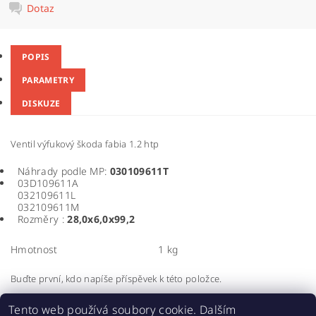
Dotaz
POPIS
PARAMETRY
DISKUZE
Ventil výfukový škoda fabia 1.2 htp
Náhrady podle MP:
030109611T
03D109611A
032109611L
032109611M
Rozměry :
28,0x6,0x99,2
Hmotnost
1 kg
Buďte první, kdo napíše příspěvek k této položce.
Přidat komentář
Tento web používá soubory cookie. Dalším