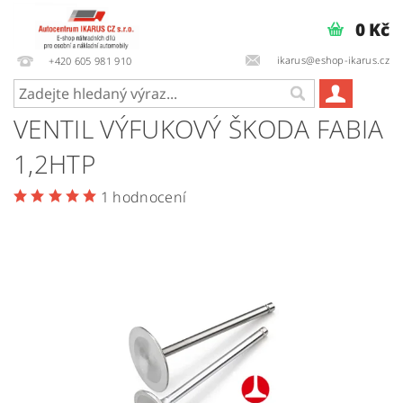
0 Kč
ikarus@eshop-ikarus.cz
+420 605 981 910
VENTIL VÝFUKOVÝ ŠKODA FABIA
1,2HTP
1 hodnocení