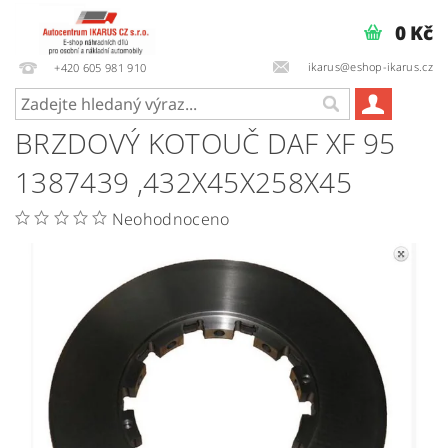
0 Kč
ikarus@eshop-ikarus.cz
+420 605 981 910
BRZDOVÝ KOTOUČ DAF XF 95
1387439 ,432X45X258X45
Neohodnoceno