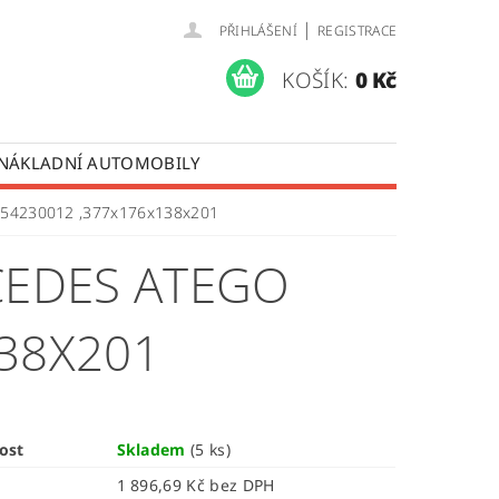
|
PŘIHLÁŠENÍ
REGISTRACE
KOŠÍK:
0 Kč
 NÁKLADNÍ AUTOMOBILY
 OPRAVY LISTOVÝCH PER
754230012 ,377x176x138x201
ÚDAJŮ
EDES ATEGO
38X201
ost
Skladem
(5 ks)
1 896,69 Kč bez DPH