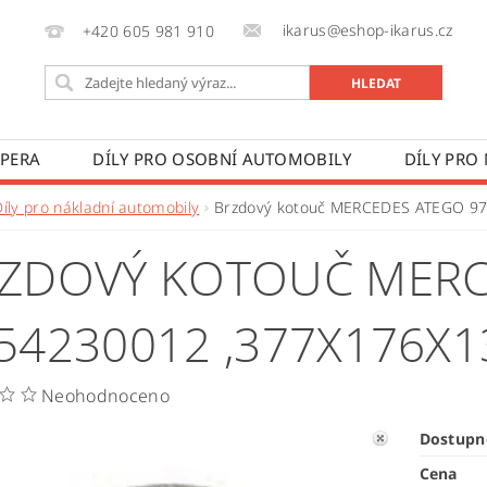
ikarus@eshop-ikarus.cz
+420 605 981 910
 PERA
DÍLY PRO OSOBNÍ AUTOMOBILY
DÍLY PRO
VÉ VOZY
DÍLY PRO ZEMĚDĚLSKÉ STROJE
VÝROBA A
Díly pro nákladní automobily
Brzdový kotouč MERCEDES ATEGO 9
 PODMÍNKY
KONTAKTY
ZPRACOVÁNÍ OSOBNÍCH 
ZDOVÝ KOTOUČ MERC
54230012 ,377X176X1
Neohodnoceno
Dostupn
Cena