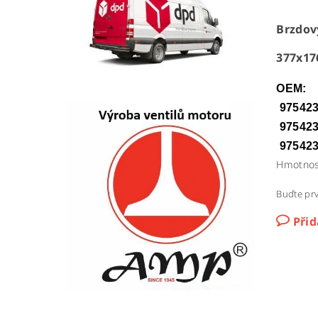
Brzdov
377x17
OEM:
975423
975423
97542
Hmotnos
Buďte prv
Při