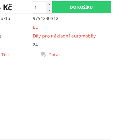
5 Kč
duktu
9754230312
EU
e
Díly pro nákladní automobily
24
Tisk
Dotaz