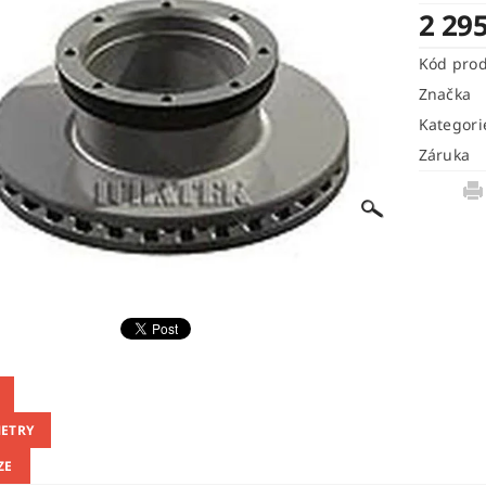
2 29
Kód pro
Značka
Kategori
Záruka
ETRY
ZE