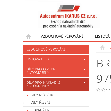
VZDUCHOVÉ PÉROVÁNÍ
LISTOVÁ
DÍLY PRO AUTOBUSY
DÍLY PRO UŽÍTKO
VZDUCHOVÉ PÉROVÁNÍ
VÝROBA VENTILŮ MOTORU
OBCHODNÍ
BR
LISTOVÁ PERA
DÍLY PRO OSOBNÍ
AUTOMOBILY
97
DÍLY PRO NÁKLADNÍ
AUTOMOBILY
DÍLY MOTORU
DÍLY ŘÍZENÍ
ODPRUŽENÍ