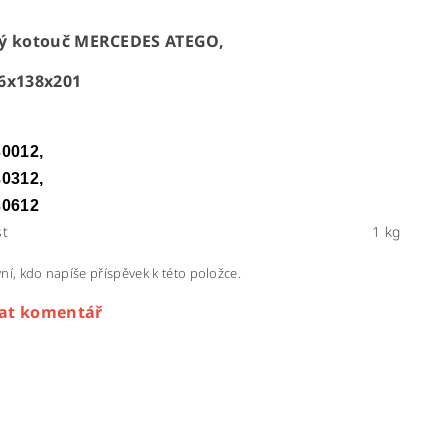
ý kotouč MERCEDES ATEGO,
6x138x201
0012,
0312,
30612
t
1 kg
ní, kdo napíše příspěvek k této položce.
dat komentář