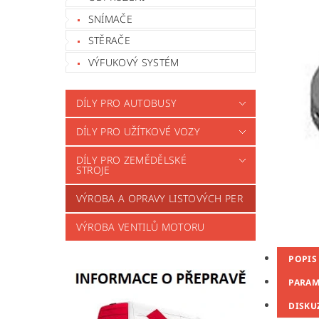
SNÍMAČE
STĚRAČE
VÝFUKOVÝ SYSTÉM
DÍLY PRO AUTOBUSY
DÍLY PRO UŽÍTKOVÉ VOZY
DÍLY PRO ZEMĚDĚLSKÉ
STROJE
VÝROBA A OPRAVY LISTOVÝCH PER
VÝROBA VENTILŮ MOTORU
POPIS
PARAM
DISKU