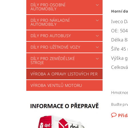
DÍLY PRO OSOBNÍ
AUTOMOBILY
Horní do
DÍLY PRO NÁKLADNÍ
Iveco D
AUTOMOBILY
OE: 50
DÍLY PRO AUTOBUSY
Délka 
DÍLY PRO UŽÍTKOVÉ VOZY
Šíře 4
Výška 
DÍLY PRO ZEMĚDĚLSKÉ
STROJE
Celkov
VÝROBA A OPRAVY LISTOVÝCH PER
VÝROBA VENTILŮ MOTORU
Hmotnos
Buďte prv
Při