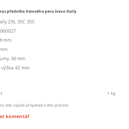
raz předního listového pera Iveco Daily
aily 29L 35C 35S
4060027
88 mm
5 mm
gumy 38 mm
á výška 42 mm
t
1 kg
ní, kdo napíše příspěvek k této položce.
dat komentář