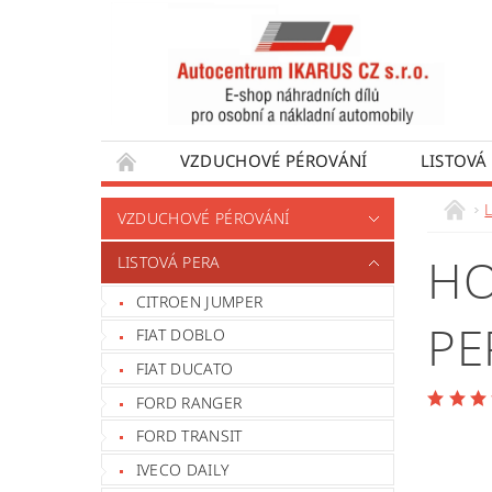
VZDUCHOVÉ PÉROVÁNÍ
LISTOVÁ
DÍLY PRO AUTOBUSY
DÍLY PRO UŽÍTKO
VZDUCHOVÉ PÉROVÁNÍ
VÝROBA VENTILŮ MOTORU
OBCHODNÍ
HO
LISTOVÁ PERA
CITROEN JUMPER
PE
FIAT DOBLO
FIAT DUCATO
FORD RANGER
FORD TRANSIT
IVECO DAILY