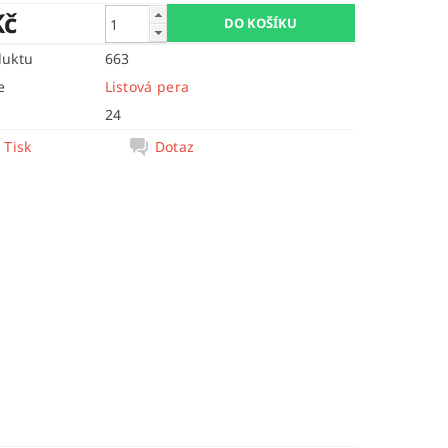
Kč
duktu
663
e
Listová pera
24
Tisk
Dotaz