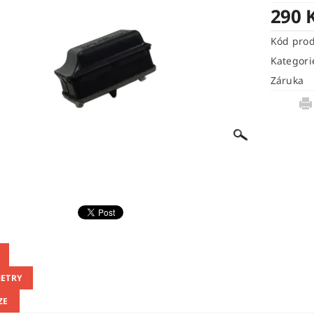
290 
Kód pro
Kategori
Záruka
ETRY
ZE