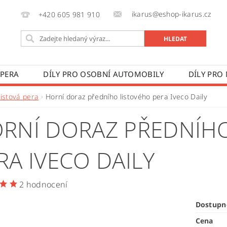
ikarus@eshop-ikarus.cz
+420 605 981 910
 PERA
DÍLY PRO OSOBNÍ AUTOMOBILY
DÍLY PRO
VÉ VOZY
DÍLY PRO ZEMĚDĚLSKÉ STROJE
VÝROBA A
Listová pera
Horní doraz předního listového pera Iveco Daily
 PODMÍNKY
KONTAKTY
ZPRACOVÁNÍ OSOBNÍCH 
RNÍ DORAZ PŘEDNÍH
RA IVECO DAILY
2 hodnocení
Dostupn
Cena