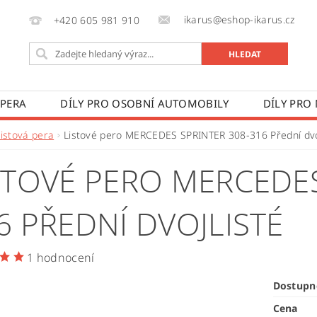
ikarus@eshop-ikarus.cz
+420 605 981 910
 PERA
DÍLY PRO OSOBNÍ AUTOMOBILY
DÍLY PRO
VÉ VOZY
DÍLY PRO ZEMĚDĚLSKÉ STROJE
VÝROBA A
Listová pera
Listové pero MERCEDES SPRINTER 308-316 Přední dvo
 PODMÍNKY
KONTAKTY
ZPRACOVÁNÍ OSOBNÍCH 
STOVÉ PERO MERCEDES
6 PŘEDNÍ DVOJLISTÉ
1 hodnocení
Dostupn
Cena