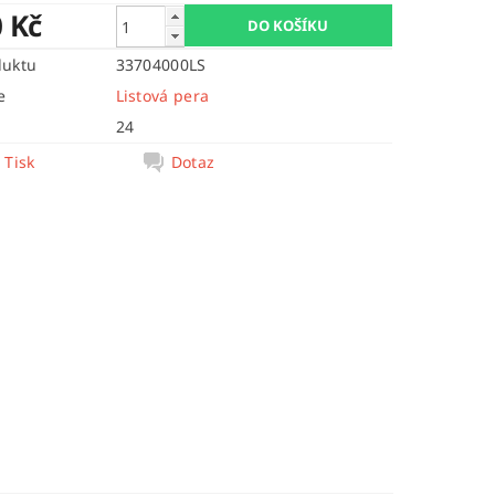
0 Kč
duktu
33704000LS
e
Listová pera
24
Tisk
Dotaz