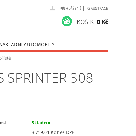
|
PŘIHLÁŠENÍ
REGISTRACE
KOŠÍK:
0 Kč
 NÁKLADNÍ AUTOMOBILY
 OPRAVY LISTOVÝCH PER
jlisté
ÚDAJŮ
 SPRINTER 308-
ost
Skladem
3 719,01 Kč bez DPH