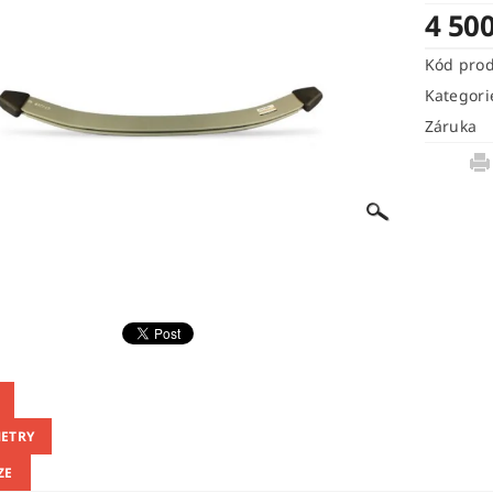
4 50
Kód pro
Kategori
Záruka
ETRY
ZE