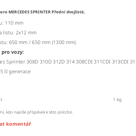
pero MERCEDES SPRINTER Přední dvojlisté,
stu: 110 mm
a listu: 2x12 mm
istu: 650 mm / 650 mm (1300 mm)
 pro vozy:
es Sprinter 308D 310D 312D 314 308CDI 311CDI 313CDI 3
5 II generace
t
1 kg
ní, kdo napíše příspěvek k této položce.
dat komentář