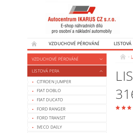
VZDUCHOVÉ PÉROVÁNÍ
LISTOVÁ
DÍLY PRO AUTOBUSY
DÍLY PRO UŽÍTKO
VZDUCHOVÉ PÉROVÁNÍ
VÝROBA VENTILŮ MOTORU
OBCHODNÍ
LI
LISTOVÁ PERA
CITROEN JUMPER
31
FIAT DOBLO
FIAT DUCATO
FORD RANGER
FORD TRANSIT
IVECO DAILY