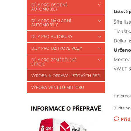
DÍLY PRO OSOBNÍ
AUTOMOBILY
Listové 
DÍLY PRO NÁKLADNÍ
Šíře li
AUTOMOBILY
Tlouštk
DÍLY PRO AUTOBUSY
Délka l
DÍLY PRO UŽÍTKOVÉ VOZY
Určeno
Merced
DÍLY PRO ZEMĚDĚLSKÉ
STROJE
VW LT 3
VÝROBA A OPRAVY LISTOVÝCH PER
VÝROBA VENTILŮ MOTORU
Hmotnos
Buďte prv
Při