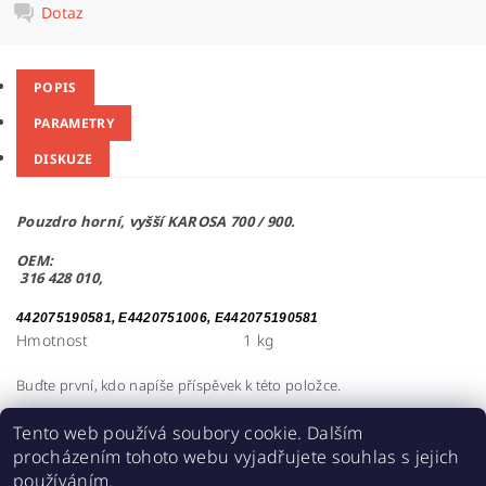
Dotaz
POPIS
PARAMETRY
DISKUZE
Pouzdro horní, vyšší KAROSA 700 / 900.
OEM:
316 428 010,
442075190581, E4420751006, E442075190581
Hmotnost
1 kg
Buďte první, kdo napíše příspěvek k této položce.
Přidat komentář
Tento web používá soubory cookie. Dalším
procházením tohoto webu vyjadřujete souhlas s jejich
používáním.