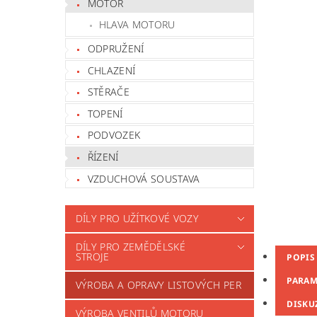
MOTOR
HLAVA MOTORU
ODPRUŽENÍ
CHLAZENÍ
STĚRAČE
TOPENÍ
PODVOZEK
ŘÍZENÍ
VZDUCHOVÁ SOUSTAVA
DÍLY PRO UŽÍTKOVÉ VOZY
DÍLY PRO ZEMĚDĚLSKÉ
STROJE
POPIS
PARAM
VÝROBA A OPRAVY LISTOVÝCH PER
DISKU
VÝROBA VENTILŮ MOTORU