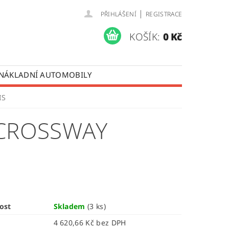
|
PŘIHLÁŠENÍ
REGISTRACE
KOŠÍK:
0 Kč
 NÁKLADNÍ AUTOMOBILY
 OPRAVY LISTOVÝCH PER
IS
ÚDAJŮ
O CROSSWAY
ost
Skladem
(3 ks)
4 620,66 Kč bez DPH