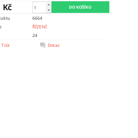
1 Kč
duktu
6664
e
ŘÍZENÍ
24
Tisk
Dotaz