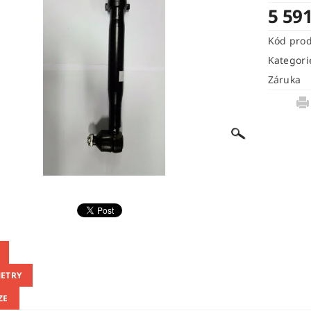
5 59
Kód pro
Kategori
Záruka
ETRY
ZE