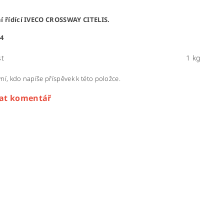
ní řídící IVECO CROSSWAY CITELIS.
4
t
1 kg
ní, kdo napíše příspěvek k této položce.
dat komentář