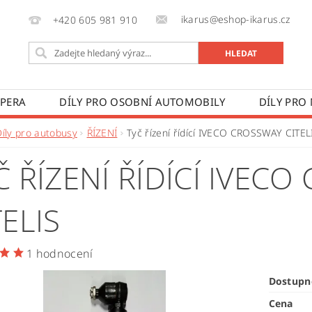
ikarus@eshop-ikarus.cz
+420 605 981 910
 PERA
DÍLY PRO OSOBNÍ AUTOMOBILY
DÍLY PRO
VÉ VOZY
DÍLY PRO ZEMĚDĚLSKÉ STROJE
VÝROBA A
Díly pro autobusy
ŘÍZENÍ
Tyč řízení řídící IVECO CROSSWAY CITEL
 PODMÍNKY
KONTAKTY
ZPRACOVÁNÍ OSOBNÍCH 
Č ŘÍZENÍ ŘÍDÍCÍ IVEC
TELIS
1 hodnocení
Dostupn
Cena