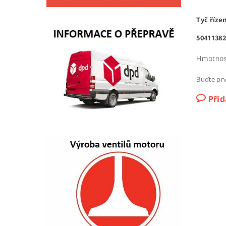
Tyč říze
50411382
Hmotnos
Buďte prv
Při