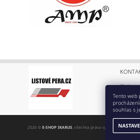
KONTA
ikarus
+420 6
Tento web 
procházení
https:
souhlas s j
ref=br
NASTAVE
2026 ©
E-SHOP IKARUS
, všechna práva vyhrazena
Upravit n