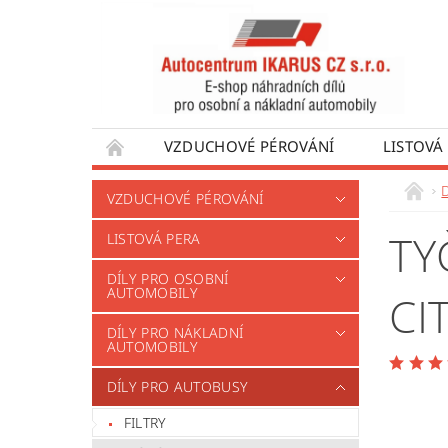
VZDUCHOVÉ PÉROVÁNÍ
LISTOVÁ
DÍLY PRO AUTOBUSY
DÍLY PRO UŽÍTKO
VZDUCHOVÉ PÉROVÁNÍ
VÝROBA VENTILŮ MOTORU
OBCHODNÍ
TY
LISTOVÁ PERA
DÍLY PRO OSOBNÍ
AUTOMOBILY
CI
DÍLY PRO NÁKLADNÍ
AUTOMOBILY
DÍLY PRO AUTOBUSY
FILTRY