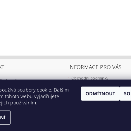
KT
INFORMACE PRO VÁS
Obchodní podmínky
@
eshop-ikarus.cz
Zpracování osobních údajů
05 981 910
používá soubory cookie. Dalším
Informace o přepravě
ODMÍTNOUT
SO
m tohoto webu vyjadřujete
//www.facebook.com/eshopikarus/?
Napište nám
ejich používáním.
_rs
Kontakty
NÍ
astavení cookies