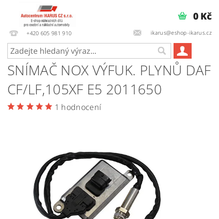
0 Kč
ikarus@eshop-ikarus.cz
+420 605 981 910
SNÍMAČ NOX VÝFUK. PLYNŮ DAF
CF/LF,105XF E5 2011650
1 hodnocení