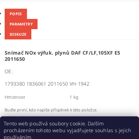
POPIS
PARAMETRY
DISKUZE
Snímač NOx výfuk. plynů DAF CF/LF,105XF E5
2011650
OE:
1793380 1836061 2011650 VH-1942
Hmotnost
1 kg
Buďte první, kdo napíše příspěvek k této položce.
Přidat komentář
Tento web používá soubory cookie. Dalším
procházením tohoto webu vyjadřujete souhlas s jejich
používáním.