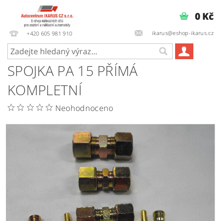
0 Kč
ikarus@eshop-ikarus.cz
+420 605 981 910
SPOJKA PA 15 PŘÍMÁ
KOMPLETNÍ
Neohodnoceno