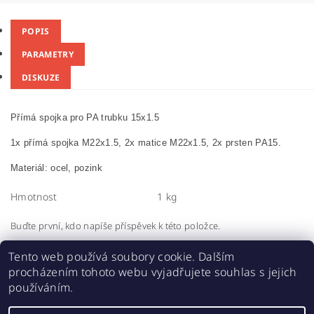
POPIS
PARAMETRY
DISKUZE
Přímá spojka pro PA trubku 15x1.5
1x přímá spojka M22x1.5, 2x matice M22x1.5, 2x prsten PA15.
Materiál: ocel, pozink
Hmotnost
1 kg
Buďte první, kdo napíše příspěvek k této položce.
Přidat komentář
Tento web používá soubory cookie. Dalším
procházením tohoto webu vyjadřujete souhlas s jejich
používáním.