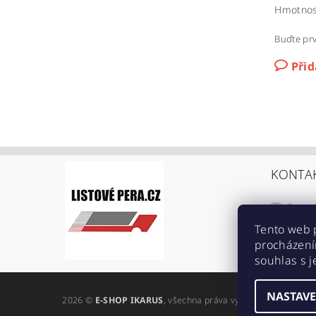
Hmotnos
Buďte prv
Při
KONTA
ikarus
+420 6
Tento web 
procházení
https:
souhlas s j
ref=br
NASTAVE
2026 ©
E-SHOP IKARUS
, všechna práva vyhrazena
Upravit n