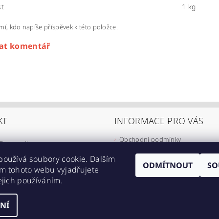
t
1 kg
ní, kdo napíše příspěvek k této položce.
dat komentář
KT
INFORMACE PRO VÁS
Obchodní podmínky
@
eshop-ikarus.cz
Zpracování osobních údajů
05 981 910
používá soubory cookie. Dalším
Informace o přepravě
ODMÍTNOUT
SO
m tohoto webu vyjadřujete
//www.facebook.com/eshopikarus/?
Napište nám
ejich používáním.
_rs
Kontakty
NÍ
astavení cookies