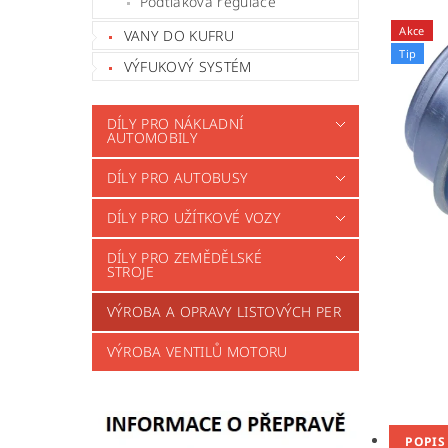
Podtlaková regulace
Akce
VANY DO KUFRU
Tip
VÝFUKOVÝ SYSTÉM
DÍLY PRO NÁKLADNÍ
AUTOMOBILY
DÍLY PRO AUTOBUSY
DÍLY PRO UŽÍTKOVÉ VOZY
DÍLY PRO ZEMĚDĚLSKÉ
STROJE
VÝROBA A OPRAVY LISTOVÝCH PER
VÝROBA VENTILŮ MOTORU
POPIS