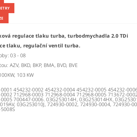
ETRY
ZE
ková regulace tlaku turba, turbodmychadla 2.0 TDi
e tlaku, regulační ventil turba.
oby: 03 - 08
ou: AZV, BKD, BKP, BMA, BVD, BVE
 100KW, 103 KW
-0001 454232-0002 454232-0004 454232-0005 454232-000
-0002 712968-0003 712968-0004 712968-0005 713672-000
-0005 700447-0006. 03G253014H, 03G253014HX, 03G2530
19AV, 03G253010J, 724930-0002, 724930-0004, 724930-00
-5008S