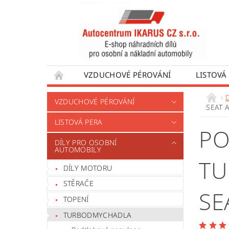
VZDUCHOVÉ PÉROVÁNÍ
LISTOVÁ
DÍLY PRO AUTOBUSY
DÍLY PRO UŽÍTKO
VZDUCHOVÉ PÉROVÁNÍ
SEAT 
VÝROBA VENTILŮ MOTORU
OBCHODNÍ
LISTOVÁ PERA
PO
DÍLY PRO OSOBNÍ
AUTOMOBILY
TU
DÍLY MOTORU
STĚRAČE
SE
TOPENÍ
TURBODMYCHADLA