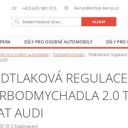
ikarus@eshop-ikarus.cz
+420 605 981 910
 PERA
DÍLY PRO OSOBNÍ AUTOMOBILY
DÍLY PRO
VÉ VOZY
DÍLY PRO ZEMĚDĚLSKÉ STROJE
VÝROBA A
Díly pro osobní automobily
Turbodmychadla
Podtlaková regulace
AUDI
 PODMÍNKY
KONTAKTY
ZPRACOVÁNÍ OSOBNÍCH 
DTLAKOVÁ REGULACE
RBODMYCHADLA 2.0 T
AT AUDI
2 hodnocení