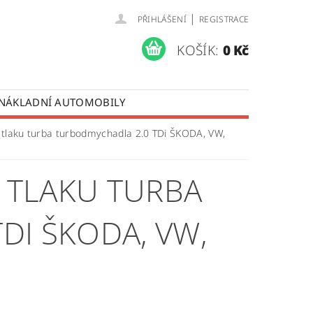
|
PŘIHLÁŠENÍ
REGISTRACE
KOŠÍK:
0 Kč
 NÁKLADNÍ AUTOMOBILY
 OPRAVY LISTOVÝCH PER
 tlaku turba turbodmychadla 2.0 TDi ŠKODA, VW,
ÚDAJŮ
 TLAKU TURBA
DI ŠKODA, VW,