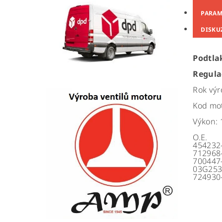
PARAM
DISKU
Podtla
Regulac
Rok výr
Kod mot
Výkon:
O.E.
454232
712968
700447
03G2530
724930