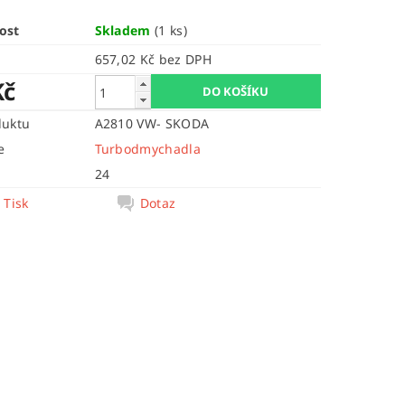
ost
Skladem
(1 ks)
657,02 Kč bez DPH
Kč
duktu
A2810 VW- SKODA
e
Turbodmychadla
24
Tisk
Dotaz