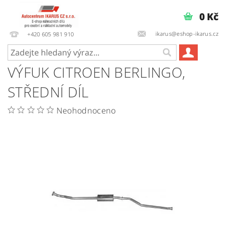
0 Kč
ikarus@eshop-ikarus.cz
+420 605 981 910
VÝFUK CITROEN BERLINGO,
STŘEDNÍ DÍL
Neohodnoceno