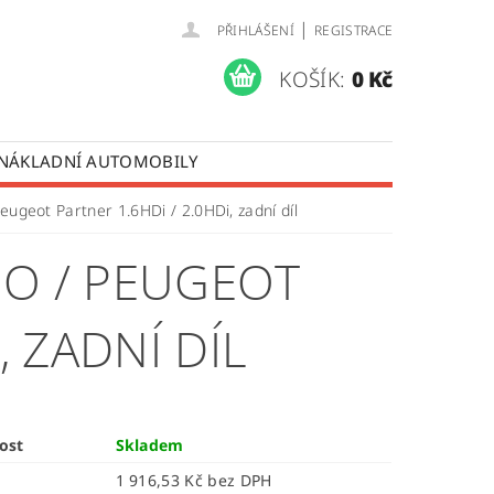
|
PŘIHLÁŠENÍ
REGISTRACE
KOŠÍK:
0 Kč
 NÁKLADNÍ AUTOMOBILY
 OPRAVY LISTOVÝCH PER
eugeot Partner 1.6HDi / 2.0HDi, zadní díl
ÚDAJŮ
GO / PEUGEOT
, ZADNÍ DÍL
ost
Skladem
1 916,53 Kč bez DPH