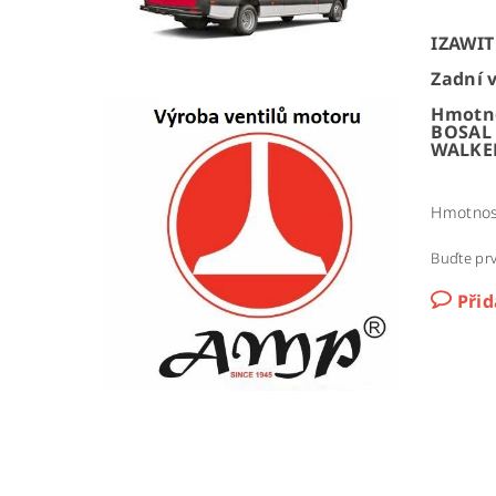
IZAWIT 
Zadní v
Hmotno
BOSAL 
WALKE
Hmotnos
Buďte prv
Při