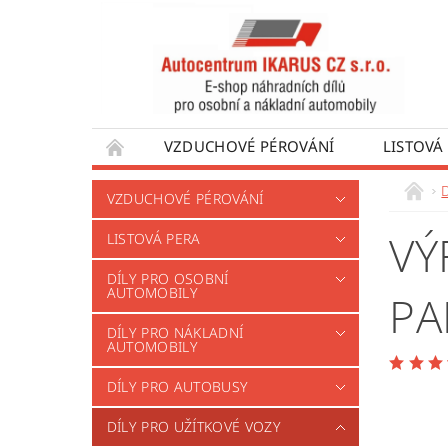
VZDUCHOVÉ PÉROVÁNÍ
LISTOVÁ
DÍLY PRO AUTOBUSY
DÍLY PRO UŽÍTKO
D
VZDUCHOVÉ PÉROVÁNÍ
VÝROBA VENTILŮ MOTORU
OBCHODNÍ
VÝ
LISTOVÁ PERA
DÍLY PRO OSOBNÍ
AUTOMOBILY
PA
DÍLY PRO NÁKLADNÍ
AUTOMOBILY
DÍLY PRO AUTOBUSY
DÍLY PRO UŽÍTKOVÉ VOZY