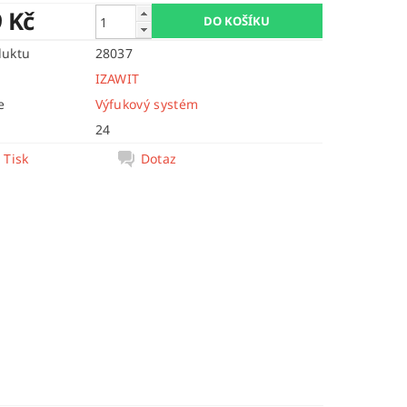
9 Kč
duktu
28037
IZAWIT
e
Výfukový systém
24
Tisk
Dotaz