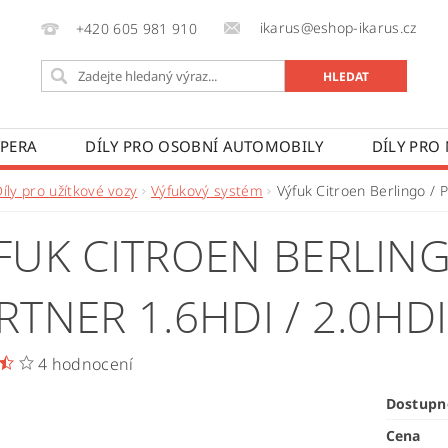
ikarus@eshop-ikarus.cz
+420 605 981 910
 PERA
DÍLY PRO OSOBNÍ AUTOMOBILY
DÍLY PRO
VÉ VOZY
DÍLY PRO ZEMĚDĚLSKÉ STROJE
VÝROBA A
íly pro užítkové vozy
Výfukový systém
Výfuk Citroen Berlingo / P
 PODMÍNKY
KONTAKTY
ZPRACOVÁNÍ OSOBNÍCH 
FUK CITROEN BERLIN
RTNER 1.6HDI / 2.0HDI
4 hodnocení
Dostupn
Cena