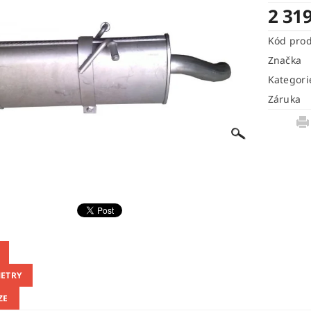
2 31
Kód pro
Značka
Kategori
Záruka
ETRY
ZE