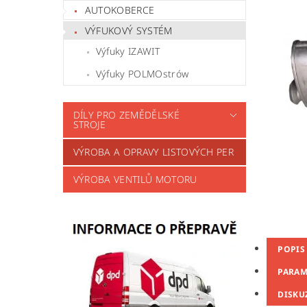
AUTOKOBERCE
VÝFUKOVÝ SYSTÉM
Výfuky IZAWIT
Výfuky POLMOstrów
DÍLY PRO ZEMĚDĚLSKÉ
STROJE
VÝROBA A OPRAVY LISTOVÝCH PER
VÝROBA VENTILŮ MOTORU
POPIS
PARAM
DISKU