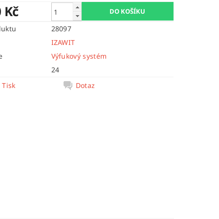
0 Kč
duktu
28097
IZAWIT
e
Výfukový systém
24
Tisk
Dotaz