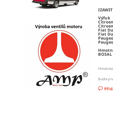
IZAWIT 
Výfuk
Citroen
Citroen
Fiat Du
Fiat Du
Peugeot
Peugeo
Hmotno
BOSAL 
Hmotnos
Buďte prv
Při