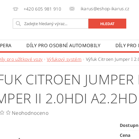
ikarus@eshop-ikarus.cz
+420 605 981 910
 PERA
DÍLY PRO OSOBNÍ AUTOMOBILY
DÍLY PRO
VÉ VOZY
DÍLY PRO ZEMĚDĚLSKÉ STROJE
VÝROBA A
íly pro užítkové vozy
Výfukový systém
Výfuk Citroen Jumper I 2.
 PODMÍNKY
KONTAKTY
ZPRACOVÁNÍ OSOBNÍCH 
FUK CITROEN JUMPER I
MPER II 2.0HDI A2.2HDI
Neohodnoceno
Dostupn
Cena