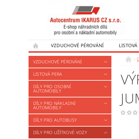
VZDUCHOVÉ PÉROVÁNÍ
LISTOVÁ
DÍLY PRO AUTOBUSY
DÍLY PRO UŽÍTKO
D
VZDUCHOVÉ PÉROVÁNÍ
VÝROBA VENTILŮ MOTORU
OBCHODNÍ
VÝ
LISTOVÁ PERA
DÍLY PRO OSOBNÍ
AUTOMOBILY
JU
DÍLY PRO NÁKLADNÍ
AUTOMOBILY
DÍLY PRO AUTOBUSY
DÍLY PRO UŽÍTKOVÉ VOZY