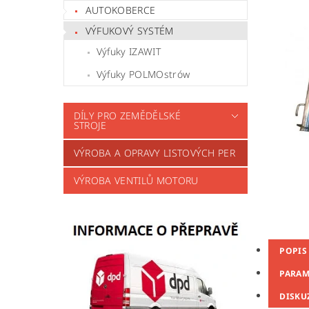
AUTOKOBERCE
VÝFUKOVÝ SYSTÉM
Výfuky IZAWIT
Výfuky POLMOstrów
DÍLY PRO ZEMĚDĚLSKÉ
STROJE
VÝROBA A OPRAVY LISTOVÝCH PER
VÝROBA VENTILŮ MOTORU
POPIS
PARAM
DISKU