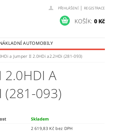
|
PŘIHLÁŠENÍ
REGISTRACE
KOŠÍK:
0 Kč
 NÁKLADNÍ AUTOMOBILY
 OPRAVY LISTOVÝCH PER
0HDi a Jumper II 2.0HDi a2.2HDi (281-093)
ÚDAJŮ
 2.0HDI A
 (281-093)
ost
Skladem
2 619,83 Kč bez DPH