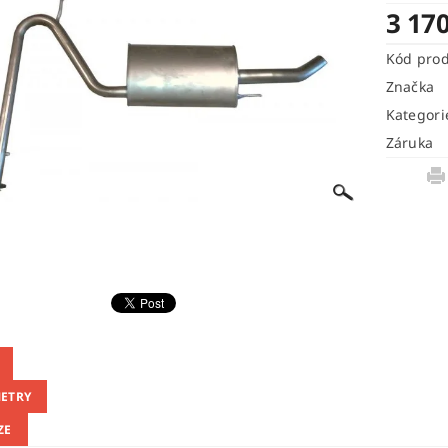
3 17
Kód pro
Značka
Kategori
Záruka
ETRY
ZE