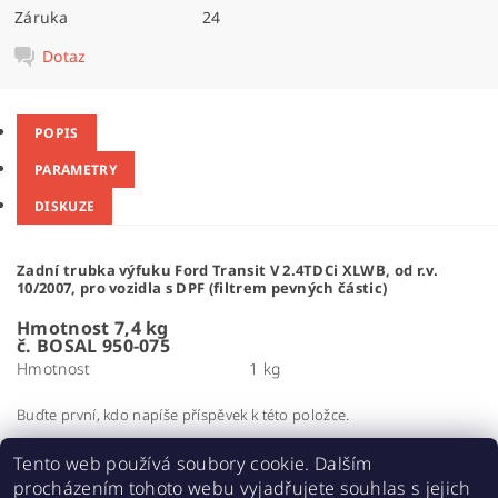
Záruka
24
Dotaz
POPIS
PARAMETRY
DISKUZE
Zadní trubka výfuku Ford Transit V 2.4TDCi XLWB, od r.v.
10/2007, pro vozidla s DPF (filtrem pevných částic)
Hmotnost 7,4 kg
č. BOSAL 950-075
Hmotnost
1 kg
Buďte první, kdo napíše příspěvek k této položce.
Přidat komentář
Tento web používá soubory cookie. Dalším
procházením tohoto webu vyjadřujete souhlas s jejich