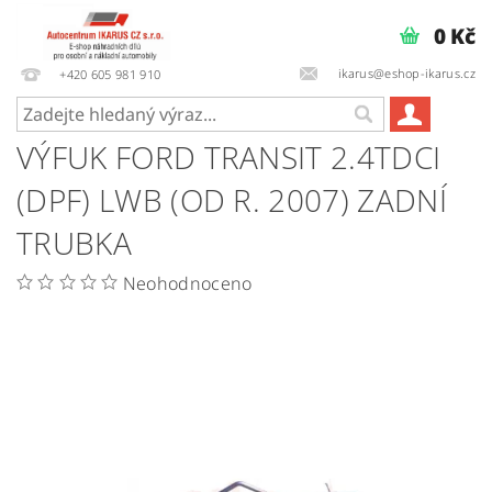
0 Kč
ikarus@eshop-ikarus.cz
+420 605 981 910
VÝFUK FORD TRANSIT 2.4TDCI
(DPF) LWB (OD R. 2007) ZADNÍ
TRUBKA
Neohodnoceno