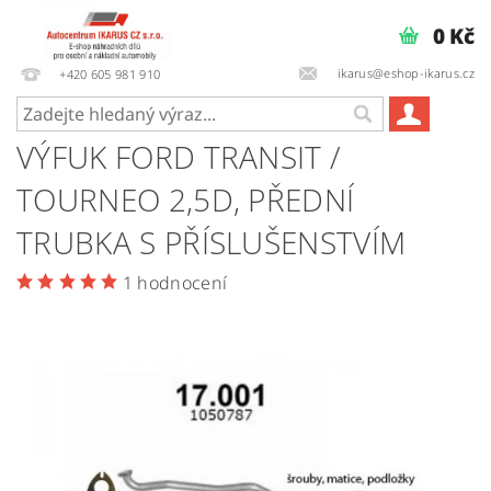
0 Kč
ikarus@eshop-ikarus.cz
+420 605 981 910
VÝFUK FORD TRANSIT /
TOURNEO 2,5D, PŘEDNÍ
TRUBKA S PŘÍSLUŠENSTVÍM
1 hodnocení