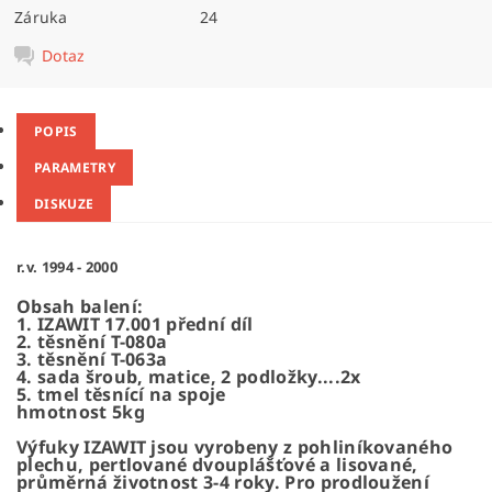
Záruka
24
Dotaz
POPIS
PARAMETRY
DISKUZE
r.v. 1994 - 2000
Obsah balení:
1. IZAWIT 17.001 přední díl
2. těsnění T-080a
3. těsnění T-063a
4. sada šroub, matice, 2 podložky....2x
5. tmel těsnící na spoje
hmotnost 5kg
Výfuky IZAWIT jsou vyrobeny z pohliníkovaného
plechu, pertlované dvouplášťové a lisované,
průměrná životnost 3-4 roky. Pro prodloužení