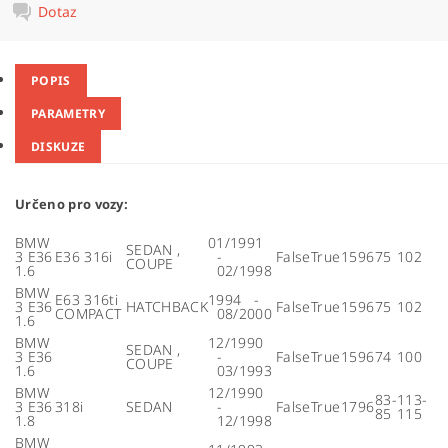
Dotaz
POPIS
PARAMETRY
DISKUZE
Určeno pro vozy:
BMW
01/1991
SEDAN ,
3 E36
E36 316i
-
False
True
1596
75
102
COUPE
1.6
02/1998
BMW
E63 316ti
1994 -
3 E36
HATCHBACK
False
True
1596
75
102
COMPACT
08/2000
1.6
BMW
12/1990
SEDAN ,
3 E36
-
False
True
1596
74
100
COUPE
1.6
03/1993
BMW
12/1990
83-
113-
3 E36
318i
SEDAN
-
False
True
1796
85
115
1.8
12/1998
BMW