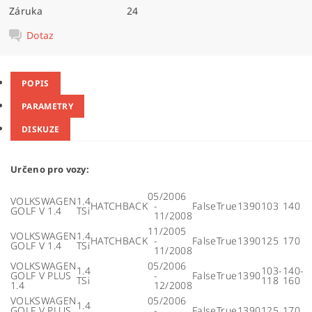
Záruka
24
Dotaz
POPIS
PARAMETRY
DISKUZE
Určeno pro vozy:
05/2006
VOLKSWAGEN
1.4
HATCHBACK
-
False
True
1390
103
140
GOLF V 1.4
TSi
11/2008
11/2005
VOLKSWAGEN
1.4
HATCHBACK
-
False
True
1390
125
170
GOLF V 1.4
TSi
11/2008
VOLKSWAGEN
05/2006
1.4
103-
140-
GOLF V PLUS
-
False
True
1390
TSi
118
160
1.4
12/2008
VOLKSWAGEN
05/2006
1.4
GOLF V PLUS
-
False
True
1390
125
170