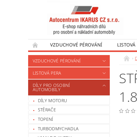
VZDUCHOVÉ PÉROVÁNÍ
LISTOVÁ
DÍLY PRO AUTOBUSY
DÍLY PRO UŽÍTKO
VZDUCHOVÉ PÉROVÁNÍ
VÝROBA VENTILŮ MOTORU
OBCHODNÍ
ST
LISTOVÁ PERA
DÍLY PRO OSOBNÍ
AUTOMOBILY
1.
DÍLY MOTORU
STĚRAČE
TOPENÍ
TURBODMYCHADLA