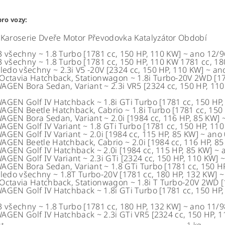
ro vozy:
Karoserie
Dveře
Motor
Převodovka
Katalyzátor
Období
3
všechny
~
1.8 Turbo [1781 cc, 150 HP, 110 KW]
~
ano
12/9
3
všechny
~
1.8 Turbo [1781 cc, 150 HP, 110 KW 1781 cc, 18
oledo
všechny
~
2.3i V5 -20V [2324 cc, 150 HP, 110 KW]
~
an
Octavia
Hatchback, Stationwagon
~
1.8i Turbo-20V 2WD [17
AGEN Bora
Sedan, Variant
~
2.3i VR5 [2324 cc, 150 HP, 11
AGEN Golf IV
Hatchback
~
1.8i GTi Turbo [1781 cc, 150 HP
AGEN Beetle
Hatchback, Cabrio
~
1.8i Turbo [1781 cc, 150
AGEN Bora
Sedan, Variant
~
2.0i [1984 cc, 116 HP, 85 KW]
AGEN Golf IV
Variant
~
1.8 GTi Turbo [1781 cc, 150 HP, 11
AGEN Golf IV
Variant
~
2.0i [1984 cc, 115 HP, 85 KW]
~
ano
AGEN Beetle
Hatchback, Cabrio
~
2.0i [1984 cc, 116 HP, 8
AGEN Golf IV
Hatchback
~
2.0i [1984 cc, 115 HP, 85 KW]
~
AGEN Golf IV
Variant
~
2.3i GTi [2324 cc, 150 HP, 110 KW]
AGEN Bora
Sedan, Variant
~
1.8 GTi Turbo [1781 cc, 150 H
oledo
všechny
~
1.8T Turbo-20V [1781 cc, 180 HP, 132 KW]
~
Octavia
Hatchback, Stationwagon
~
1.8i T Turbo-20V 2WD [
AGEN Golf IV
Hatchback
~
1.8i GTi Turbo [1781 cc, 150 HP
3
všechny
~
1.8 Turbo [1781 cc, 180 HP, 132 KW]
~
ano
11/9
AGEN Golf IV
Hatchback
~
2.3i GTi VR5 [2324 cc, 150 HP, 
t
1 kg