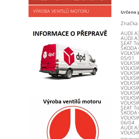
VÝROBA VENTILŮ MOTORU
Určeno p
Značka
AUDI A
AUDI A
SEAT T
ŠKODA 
VOLKSW
05/01
VOLKSW
VOLKSW
VOLKSW
VOLKSW
VOLKSW
VOLKSW
VOLKSW
VOLKSW
VOLKSW
SEAT T
ŠKODA 
VOLKSW
06/04
AUDI A
VOLKSW
Hmotnos