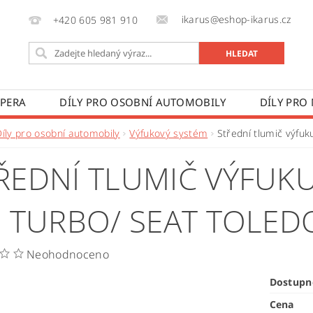
ikarus@eshop-ikarus.cz
+420 605 981 910
 PERA
DÍLY PRO OSOBNÍ AUTOMOBILY
DÍLY PRO
VÉ VOZY
DÍLY PRO ZEMĚDĚLSKÉ STROJE
VÝROBA A
Díly pro osobní automobily
Výfukový systém
Střední tlumič výfuk
 PODMÍNKY
KONTAKTY
ZPRACOVÁNÍ OSOBNÍCH 
ŘEDNÍ TLUMIČ VÝFUKU
8 TURBO/ SEAT TOLED
Neohodnoceno
Dostupn
Cena