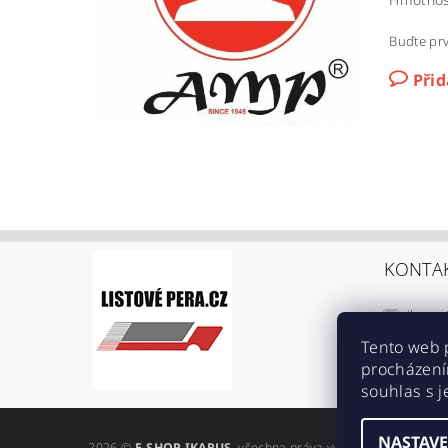
Buďte prv
Při
KONTA
ikarus
+420 6
Tento web 
procházení
https:
souhlas s j
ref=br
NASTAVE
2026 ©
E-SHOP IKARUS
, všechna práva vyhrazena
Upravit n