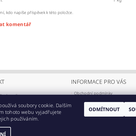
ní, kdo napíše příspěvek k této položce.
dat komentář
KT
INFORMACE PRO VÁS
Obchodní podmínky
@
eshop-ikarus.cz
Zpracování osobních údajů
05 981 910
používá soubory cookie. Dalším
Informace o přepravě
ODMÍTNOUT
SO
m tohoto webu vyjadřujete
//www.facebook.com/eshopikarus/?
Napište nám
ejich používáním.
_rs
Kontakty
NÍ
astavení cookies