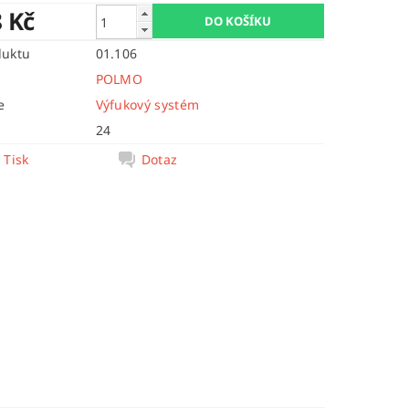
8 Kč
duktu
01.106
POLMO
e
Výfukový systém
24
Tisk
Dotaz