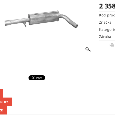
2 35
Kód pro
Značka
Kategori
Záruka
ETRY
ZE