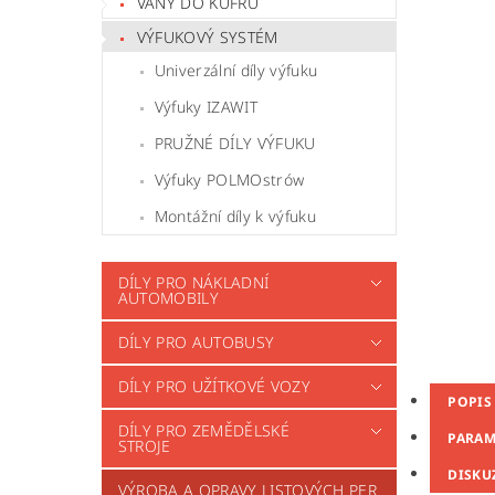
VANY DO KUFRU
VÝFUKOVÝ SYSTÉM
Univerzální díly výfuku
Výfuky IZAWIT
PRUŽNÉ DÍLY VÝFUKU
Výfuky POLMOstrów
Montážní díly k výfuku
DÍLY PRO NÁKLADNÍ
AUTOMOBILY
DÍLY PRO AUTOBUSY
DÍLY PRO UŽÍTKOVÉ VOZY
POPIS
DÍLY PRO ZEMĚDĚLSKÉ
PARAM
STROJE
DISKU
VÝROBA A OPRAVY LISTOVÝCH PER