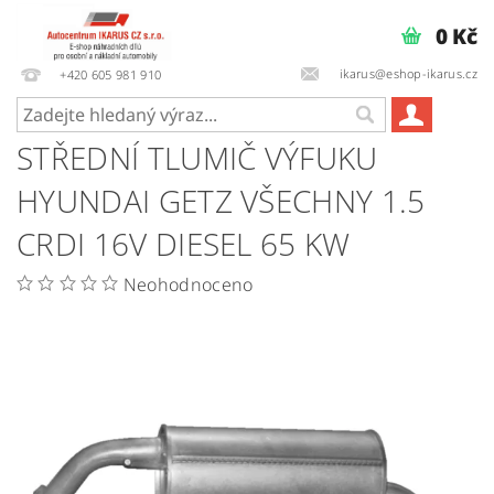
0 Kč
ikarus@eshop-ikarus.cz
+420 605 981 910
STŘEDNÍ TLUMIČ VÝFUKU
HYUNDAI GETZ VŠECHNY 1.5
CRDI 16V DIESEL 65 KW
Neohodnoceno