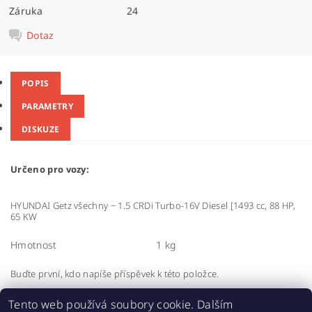
Záruka
24
Dotaz
POPIS
PARAMETRY
DISKUZE
Určeno pro vozy:
HYUNDAI Getz
všechny
~
1.5 CRDi Turbo-16V Diesel [1493 cc, 88 HP,
65 KW
Hmotnost
1 kg
Buďte první, kdo napíše příspěvek k této položce.
Přidat komentář
Tento web používá soubory cookie. Dalším