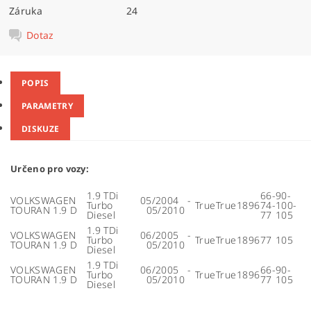
Záruka
24
Dotaz
POPIS
PARAMETRY
DISKUZE
Určeno pro vozy:
1.9 TDi
66-
90-
VOLKSWAGEN
05/2004 -
Turbo
True
True
1896
74-
100-
TOURAN 1.9 D
05/2010
Diesel
77
105
1.9 TDi
VOLKSWAGEN
06/2005 -
Turbo
True
True
1896
77
105
TOURAN 1.9 D
05/2010
Diesel
1.9 TDi
VOLKSWAGEN
06/2005 -
66-
90-
Turbo
True
True
1896
TOURAN 1.9 D
05/2010
77
105
Diesel