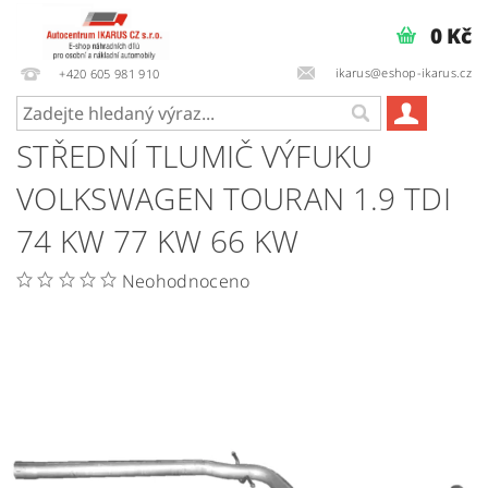
0 Kč
ikarus@eshop-ikarus.cz
+420 605 981 910
STŘEDNÍ TLUMIČ VÝFUKU
VOLKSWAGEN TOURAN 1.9 TDI
74 KW 77 KW 66 KW
Neohodnoceno