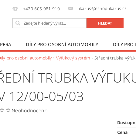
ikarus@eshop-ikarus.cz
+420 605 981 910
 PERA
DÍLY PRO OSOBNÍ AUTOMOBILY
DÍLY PRO
VÉ VOZY
DÍLY PRO ZEMĚDĚLSKÉ STROJE
VÝROBA A
Díly pro osobní automobily
Výfukový systém
Střední trubka výfu
 PODMÍNKY
KONTAKTY
ZPRACOVÁNÍ OSOBNÍCH 
ŘEDNÍ TRUBKA VÝFUKU 
V 12/00-05/03
Neohodnoceno
Dostupn
Cena