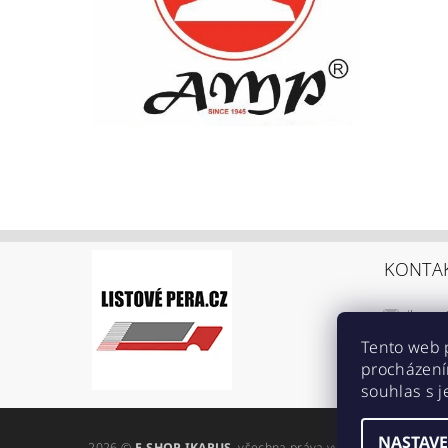
KONTA
ikarus
+420 6
Tento web 
procházení
https:
souhlas s j
ref=br
NASTAVE
2026 ©
E-SHOP IKARUS
, všechna práva vyhrazena
Upravit n