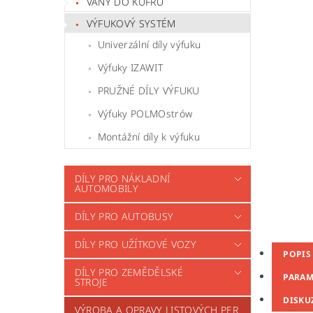
VANY DO KUFRU
VÝFUKOVÝ SYSTÉM
Univerzální díly výfuku
Výfuky IZAWIT
PRUŽNÉ DÍLY VÝFUKU
Výfuky POLMOstrów
Montážní díly k výfuku
DÍLY PRO NÁKLADNÍ
AUTOMOBILY
DÍLY PRO AUTOBUSY
DÍLY PRO UŽÍTKOVÉ VOZY
POPIS
DÍLY PRO ZEMĚDĚLSKÉ
PARAM
STROJE
DISKU
VÝROBA A OPRAVY LISTOVÝCH PER