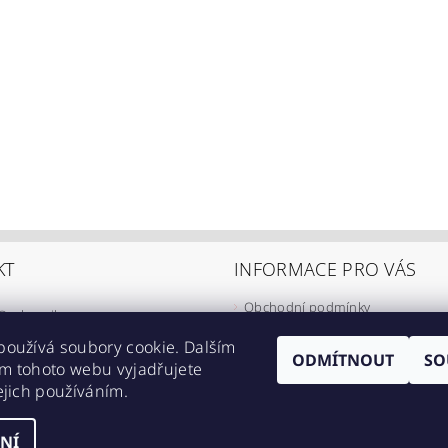
KT
INFORMACE PRO VÁS
Obchodní podmínky
@
eshop-ikarus.cz
Zpracování osobních údajů
05 981 910
používá soubory cookie. Dalším
Informace o přepravě
ODMÍTNOUT
SO
m tohoto webu vyjadřujete
//www.facebook.com/eshopikarus/?
Napište nám
ejich používáním.
_rs
Kontakty
NÍ
astavení cookies