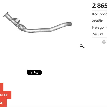
2 86
Kód pro
Značka
Kategori
Záruka
ETRY
ZE