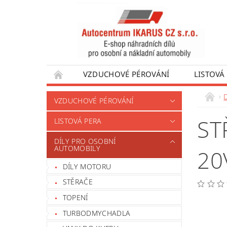
VZDUCHOVÉ PÉROVÁNÍ
LISTOVÁ
DÍLY PRO AUTOBUSY
DÍLY PRO UŽÍTKO
VZDUCHOVÉ PÉROVÁNÍ
VÝROBA VENTILŮ MOTORU
OBCHODNÍ
ST
LISTOVÁ PERA
DÍLY PRO OSOBNÍ
AUTOMOBILY
20
DÍLY MOTORU
STĚRAČE
TOPENÍ
TURBODMYCHADLA