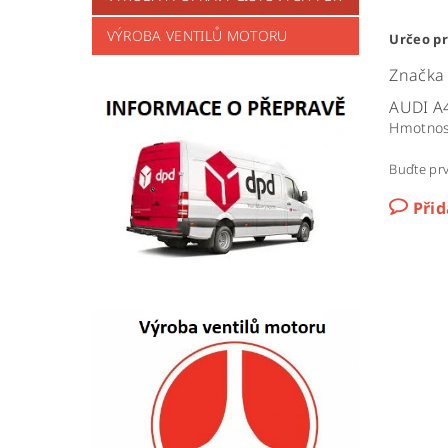
VÝROBA VENTILŮ MOTORU
Určeo pr
Značka
AUDI A
Hmotnos
Buďte prv
Při