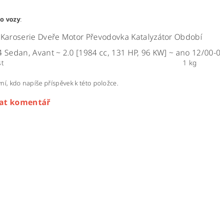
o vozy
:
Karoserie
Dveře
Motor
Převodovka
Katalyzátor
Období
4
Sedan, Avant
~
2.0 [1984 cc, 131 HP, 96 KW]
~
ano
12/00-
t
1 kg
ní, kdo napíše příspěvek k této položce.
dat komentář