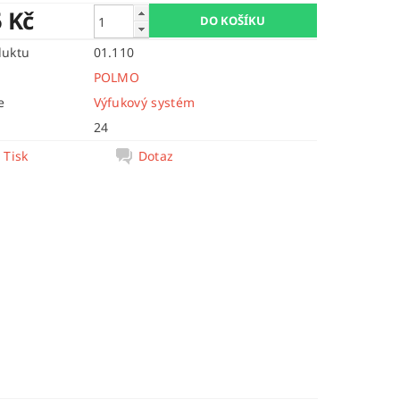
5 Kč
duktu
01.110
POLMO
e
Výfukový systém
24
Tisk
Dotaz