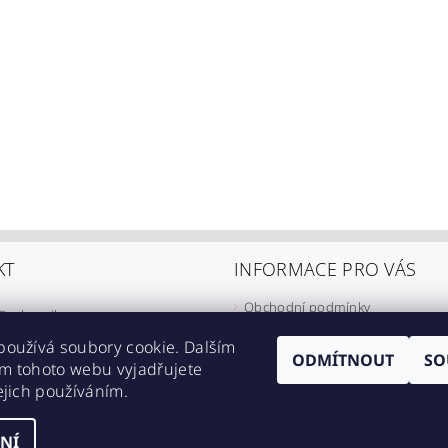
KT
INFORMACE PRO VÁS
Obchodní podmínky
@
eshop-ikarus.cz
Zpracování osobních údajů
05 981 910
používá soubory cookie. Dalším
Informace o přepravě
ODMÍTNOUT
SO
m tohoto webu vyjadřujete
//www.facebook.com/eshopikarus/?
Napište nám
ejich používáním.
_rs
Kontakty
NÍ
astavení cookies