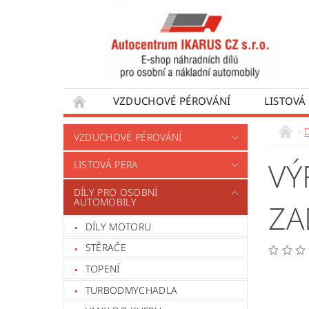
VZDUCHOVÉ PÉROVÁNÍ
LISTOVÁ
DÍLY PRO AUTOBUSY
DÍLY PRO UŽÍTKO
VZDUCHOVÉ PÉROVÁNÍ
VÝROBA VENTILŮ MOTORU
OBCHODNÍ
VÝ
LISTOVÁ PERA
DÍLY PRO OSOBNÍ
AUTOMOBILY
ZA
DÍLY MOTORU
STĚRAČE
TOPENÍ
TURBODMYCHADLA