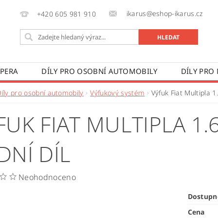
ikarus@eshop-ikarus.cz
+420 605 981 910
 PERA
DÍLY PRO OSOBNÍ AUTOMOBILY
DÍLY PRO
VÉ VOZY
DÍLY PRO ZEMĚDĚLSKÉ STROJE
VÝROBA A
Díly pro osobní automobily
Výfukový systém
Výfuk Fiat Multipla 1
 PODMÍNKY
KONTAKTY
ZPRACOVÁNÍ OSOBNÍCH 
FUK FIAT MULTIPLA 1.6
DNÍ DÍL
Neohodnoceno
Dostupn
Cena