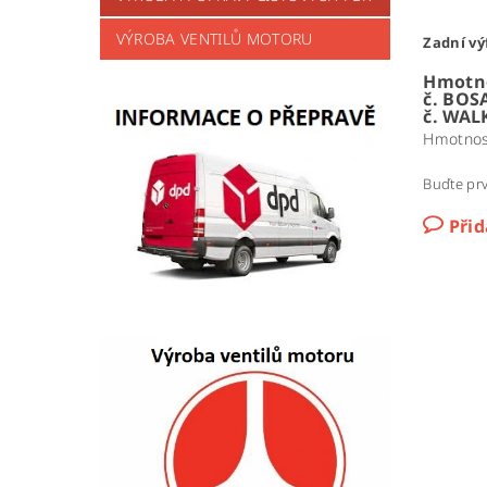
VÝROBA VENTILŮ MOTORU
Zadní vý
Hmotno
č. BOS
č. WAL
Hmotnos
Buďte prv
Při