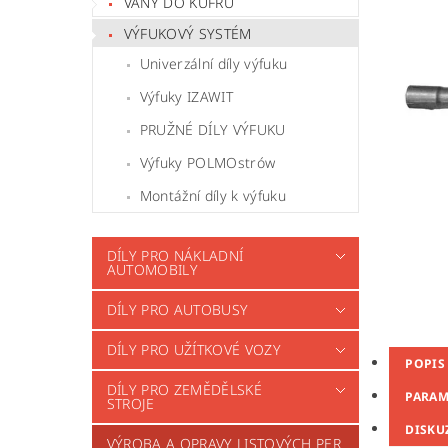
VANY DO KUFRU
VÝFUKOVÝ SYSTÉM
Univerzální díly výfuku
Výfuky IZAWIT
PRUŽNÉ DÍLY VÝFUKU
Výfuky POLMOstrów
Montážní díly k výfuku
DÍLY PRO NÁKLADNÍ
AUTOMOBILY
DÍLY PRO AUTOBUSY
DÍLY PRO UŽÍTKOVÉ VOZY
POPIS
DÍLY PRO ZEMĚDĚLSKÉ
PARAM
STROJE
DISKU
VÝROBA A OPRAVY LISTOVÝCH PER