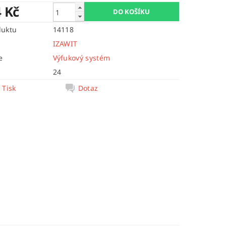
4 Kč
duktu
14118
IZAWIT
e
Výfukový systém
24
Tisk
Dotaz