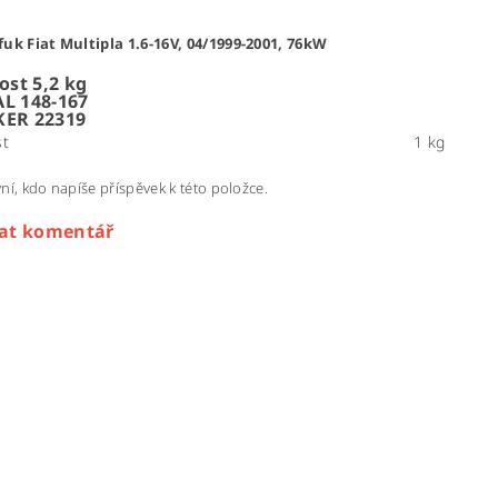
fuk Fiat Multipla 1.6-16V, 04/1999-2001, 76kW
st 5,2 kg
AL 148-167
KER 22319
t
1 kg
ní, kdo napíše příspěvek k této položce.
dat komentář