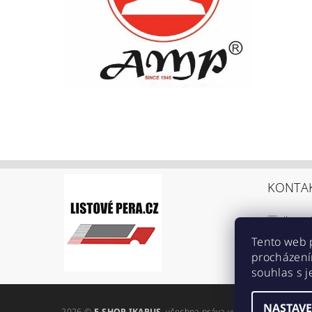
KONTA
ikarus
+420 6
Tento web 
procházení
https:
souhlas s j
ref=br
NASTAVE
2026 ©
E-SHOP IKARUS
, všechna práva vyhrazena
Upravit n