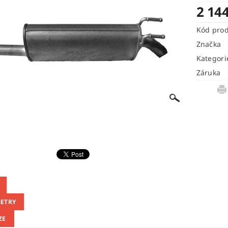
2 14
Kód pro
Značka
Kategori
Záruka
ETRY
ZE