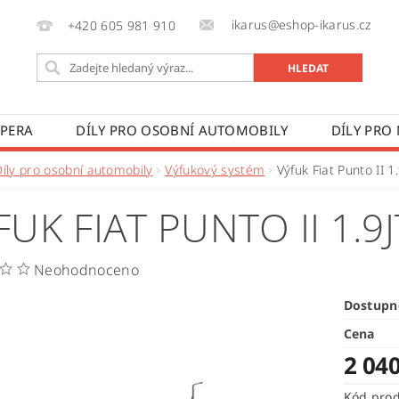
ikarus@eshop-ikarus.cz
+420 605 981 910
 PERA
DÍLY PRO OSOBNÍ AUTOMOBILY
DÍLY PRO
VÉ VOZY
DÍLY PRO ZEMĚDĚLSKÉ STROJE
VÝROBA A
Díly pro osobní automobily
Výfukový systém
Výfuk Fiat Punto II 1.
 PODMÍNKY
KONTAKTY
ZPRACOVÁNÍ OSOBNÍCH 
FUK FIAT PUNTO II 1.9J
Neohodnoceno
Dostupn
Cena
2 04
Kód pro