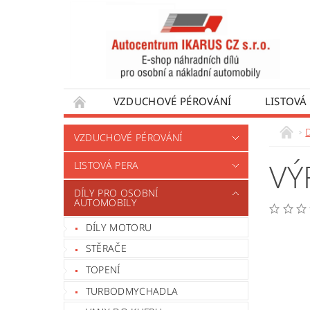
VZDUCHOVÉ PÉROVÁNÍ
LISTOVÁ
DÍLY PRO AUTOBUSY
DÍLY PRO UŽÍTKO
VZDUCHOVÉ PÉROVÁNÍ
VÝROBA VENTILŮ MOTORU
OBCHODNÍ
VÝ
LISTOVÁ PERA
DÍLY PRO OSOBNÍ
AUTOMOBILY
DÍLY MOTORU
STĚRAČE
TOPENÍ
TURBODMYCHADLA