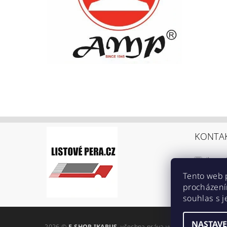
KONTA
ikarus
+420 6
Tento web 
procházení
https:
souhlas s j
ref=br
NASTAVE
2026 ©
E-SHOP IKARUS
, všechna práva vyhrazena
Upravit n