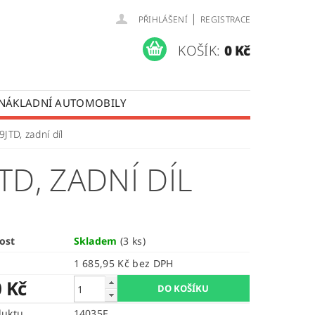
|
PŘIHLÁŠENÍ
REGISTRACE
KOŠÍK:
0 Kč
 NÁKLADNÍ AUTOMOBILY
 OPRAVY LISTOVÝCH PER
9JTD, zadní díl
ÚDAJŮ
TD, ZADNÍ DÍL
ost
Skladem
(3 ks)
1 685,95 Kč bez DPH
0 Kč
duktu
14035F