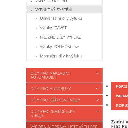
VANY DO KUFRU
VÝFUKOVÝ SYSTÉM
Univerzální díly výfuku
Výfuky IZAWIT
PRUŽNÉ DÍLY VÝFUKU
Výfuky POLMOstrów
Montážní díly k výfuku
DÍLY PRO NÁKLADNÍ
AUTOMOBILY
POPIS
DÍLY PRO AUTOBUSY
PARAM
DÍLY PRO UŽÍTKOVÉ VOZY
DISKU
DÍLY PRO ZEMĚDĚLSKÉ
STROJE
Zadní 
Fiat Pu
VÝROBA A OPRAVY LISTOVÝCH PER