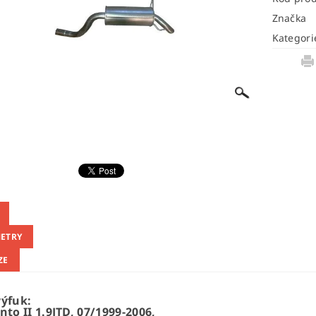
Značka
Kategori
ETRY
ZE
výfuk:
nto II 1.9JTD, 07/1999-2006,