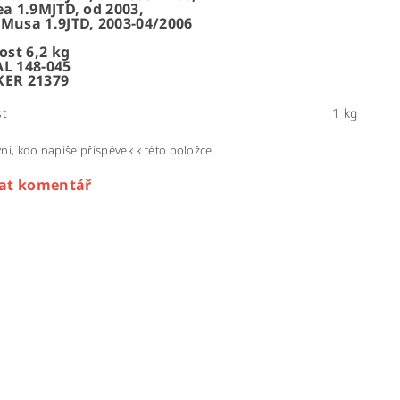
ea 1.9MJTD, od 2003,
 Musa 1.9JTD, 2003-04/2006
st 6,2 kg
AL 148-045
KER 21379
t
1 kg
ní, kdo napíše příspěvek k této položce.
dat komentář