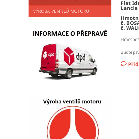
Fiat Id
Lancia
VÝROBA VENTILŮ MOTORU
Hmotno
č. BOS
č. WAL
Hmotnos
Buďte prv
Při