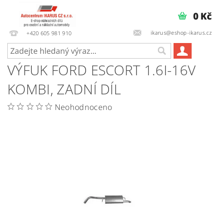
0 Kč
ikarus@eshop-ikarus.cz
+420 605 981 910
VÝFUK FORD ESCORT 1.6I-16V
KOMBI, ZADNÍ DÍL
Neohodnoceno