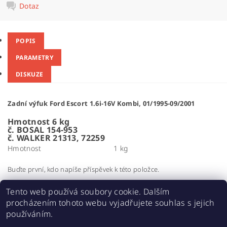
Dotaz
POPIS
PARAMETRY
DISKUZE
Zadní výfuk Ford Escort 1.6i-16V Kombi, 01/1995-09/2001
Hmotnost 6 kg
č. BOSAL 154-953
č. WALKER 21313, 72259
Hmotnost
1 kg
Buďte první, kdo napíše příspěvek k této položce.
Přidat komentář
Tento web používá soubory cookie. Dalším
procházením tohoto webu vyjadřujete souhlas s jejich
používáním.