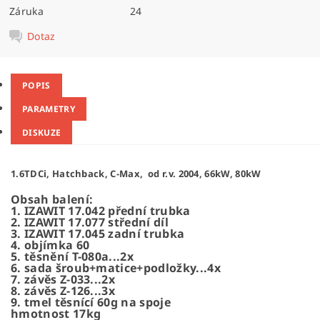
Záruka
24
Dotaz
POPIS
PARAMETRY
DISKUZE
1.6TDCi, Hatchback, C-Max, od r.v. 2004, 66kW, 80kW
Obsah balení:
1. IZAWIT 17.042 přední trubka
2. IZAWIT 17.077 střední díl
3. IZAWIT 17.045 zadní trubka
4. objímka 60
5. těsnění T-080a...2x
6. sada šroub+matice+podložky...4x
7. závěs Z-033...2x
8. závěs Z-126...3x
9. tmel těsnící 60g na spoje
hmotnost 17kg