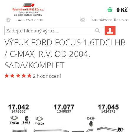
0 Kč
ikarus@eshop-ikarus.cz
+420 605 981 910
VÝFUK FORD FOCUS 1.6TDCI HB
/ C-MAX, R.V. OD 2004,
SADA/KOMPLET
2 hodnocení