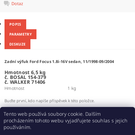
Dotaz
POPIS
PARAMETRY
DISKUZE
Zadní výfuk Ford Focus 1.8i-16V sedan, 11/1998-09/2004
Hmotnost 6,5 kg
č. BOSAL 154-379
č. WALKER 71406
Hmotnost
1 kg
Buďte první, kdo napíše příspěvek k této položce.
Přidat komentář
Tento web používá soubory cookie. Dalším
procházením tohoto webu vyjadřujete souhlas s jejich
používáním.