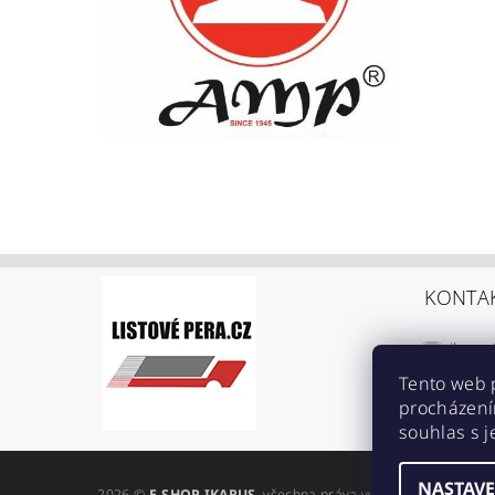
KONTA
ikarus
+420 6
Tento web 
procházení
https:
souhlas s j
ref=br
NASTAVE
2026 ©
E-SHOP IKARUS
, všechna práva vyhrazena
Upravit n