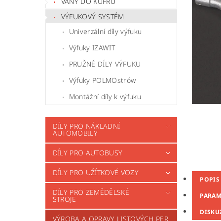
VANY DO KUFRU
VÝFUKOVÝ SYSTÉM
Univerzální díly výfuku
Výfuky IZAWIT
PRUŽNÉ DÍLY VÝFUKU
Výfuky POLMOstrów
Montážní díly k výfuku
DÍLY PRO NÁKLADNÍ
AUTOMOBILY
DÍLY PRO AUTOBUSY
DÍLY PRO UŽÍTKOVÉ VOZY
POPIS
DÍLY PRO ZEMĚDĚLSKÉ
PARAM
STROJE
DISKU
VÝROBA A OPRAVY LISTOVÝCH PER