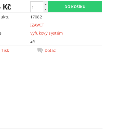
4 Kč
duktu
17082
IZAWIT
e
Výfukový systém
24
Tisk
Dotaz