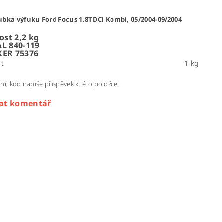
ubka výfuku Ford Focus 1.8TDCi Kombi, 05/2004-09/2004
st 2,2 kg
AL 840-119
KER 75376
t
1 kg
ní, kdo napíše příspěvek k této položce.
dat komentář