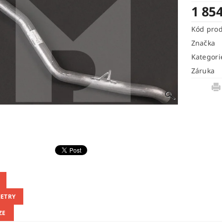
1 85
Kód pro
Značka
Kategori
Záruka
ETRY
ZE