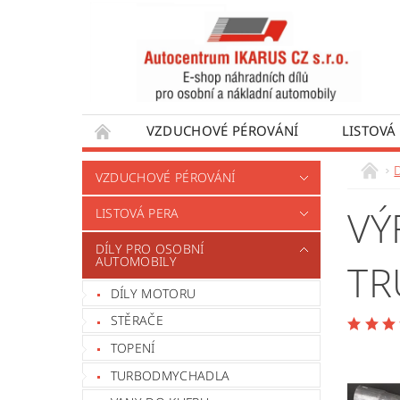
VZDUCHOVÉ PÉROVÁNÍ
LISTOVÁ
DÍLY PRO AUTOBUSY
DÍLY PRO UŽÍTKO
VZDUCHOVÉ PÉROVÁNÍ
VÝROBA VENTILŮ MOTORU
OBCHODNÍ
VÝ
LISTOVÁ PERA
DÍLY PRO OSOBNÍ
AUTOMOBILY
TR
DÍLY MOTORU
STĚRAČE
TOPENÍ
TURBODMYCHADLA