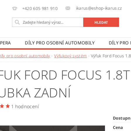
ikarus@eshop-ikarus.cz
+420 605 981 910
 PERA
DÍLY PRO OSOBNÍ AUTOMOBILY
DÍLY PRO
VÉ VOZY
DÍLY PRO ZEMĚDĚLSKÉ STROJE
VÝROBA A
Díly pro osobní automobily
Výfukový systém
Výfuk Ford Focus 1.
 PODMÍNKY
KONTAKTY
ZPRACOVÁNÍ OSOBNÍCH 
FUK FORD FOCUS 1.8T
UBKA ZADNÍ
1 hodnocení
Dostupn
Cena