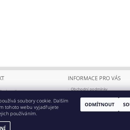
KT
INFORMACE PRO VÁS
Obchodní podmínky
@
eshop-ikarus.cz
Zpracování osobních údajů
05 981 910
používá soubory cookie. Dalším
Informace o přepravě
ODMÍTNOUT
SO
m tohoto webu vyjadřujete
//www.facebook.com/eshopikarus/?
Napište nám
ejich používáním.
_rs
Kontakty
NÍ
astavení cookies