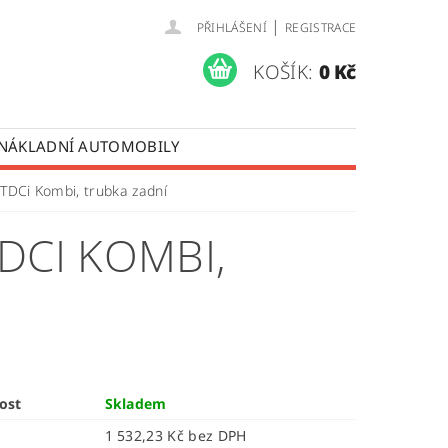
|
PŘIHLÁŠENÍ
REGISTRACE
KOŠÍK:
0 Kč
 NÁKLADNÍ AUTOMOBILY
 OPRAVY LISTOVÝCH PER
8TDCi Kombi, trubka zadní
ÚDAJŮ
DCI KOMBI,
ost
Skladem
1 532,23 Kč bez DPH