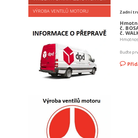
VÝROBA VENTILŮ MOTORU
Zadní tr
Hmotno
č. BOS
č. WAL
Hmotnos
Buďte prv
Při