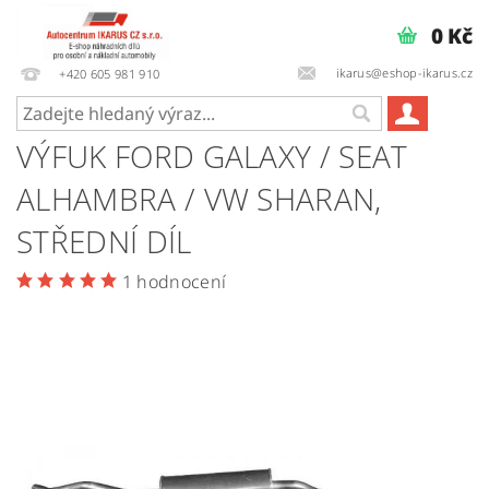
0 Kč
ikarus@eshop-ikarus.cz
+420 605 981 910
VÝFUK FORD GALAXY / SEAT
ALHAMBRA / VW SHARAN,
STŘEDNÍ DÍL
1 hodnocení