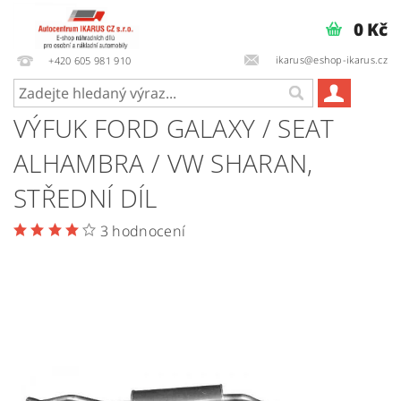
0 Kč
ikarus@eshop-ikarus.cz
+420 605 981 910
VÝFUK FORD GALAXY / SEAT
ALHAMBRA / VW SHARAN,
STŘEDNÍ DÍL
3 hodnocení