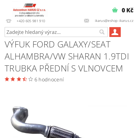
0 Kč
ikarus@eshop-ikarus.cz
+420 605 981 910
VÝFUK FORD GALAXY/SEAT
ALHAMBRA/VW SHARAN 1.9TDI
TRUBKA PŘEDNÍ S VLNOVCEM
6 hodnocení