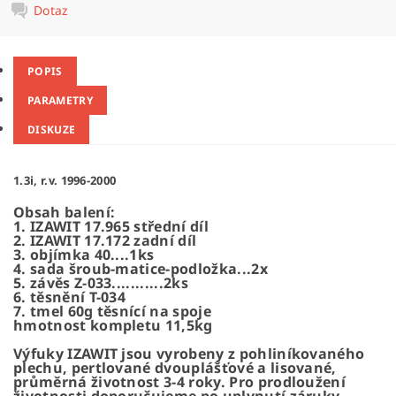
Dotaz
POPIS
PARAMETRY
DISKUZE
1.3i, r.v. 1996-2000
Obsah balení:
1. IZAWIT 17.965 střední díl
2. IZAWIT 17.172 zadní díl
3. objímka 40....1ks
4. sada šroub-matice-podložka...2x
5. závěs Z-033...........2ks
6. těsnění T-034
7. tmel 60g těsnící na spoje
hmotnost kompletu 11,5kg
Výfuky IZAWIT jsou vyrobeny z pohliníkovaného
plechu, pertlované dvouplášťové a lisované,
průměrná životnost 3-4 roky. Pro prodloužení