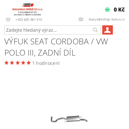
0 Kč
ikarus@eshop-ikarus.cz
+420 605 981 910
VÝFUK SEAT CORDOBA / VW
POLO III, ZADNÍ DÍL
1 hodnocení