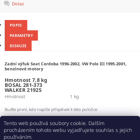
Dotaz
POPIS
PARAMETRY
DISKUZE
Zadní výfuk Seat Cordoba 1996-2002, VW Polo III 1995-2001,
benzínové motory
Hmotnost 7,8 kg
BOSAL 281-373
WALKER 21925
Hmotnost
1 kg
Buďte první, kdo napíše příspěvek k této položce.
Přidat komentář
Tento web používá soubory cookie. Dalším
procházením tohoto webu vyjadřujete souhlas s jejich
používáním.