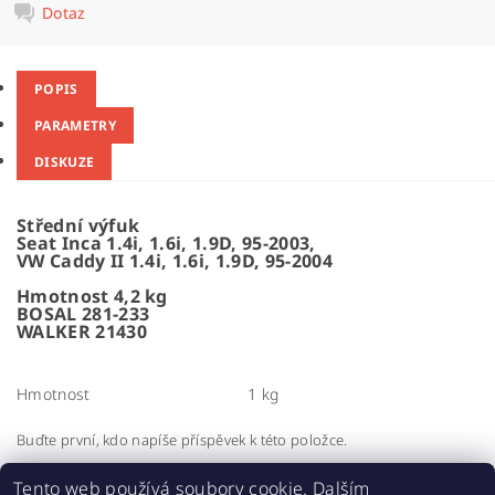
Dotaz
POPIS
PARAMETRY
DISKUZE
Střední výfuk
Seat Inca 1.4i, 1.6i, 1.9D, 95-2003,
VW Caddy II 1.4i, 1.6i, 1.9D, 95-2004
Hmotnost 4,2 kg
BOSAL 281-233
WALKER 21430
Hmotnost
1 kg
Buďte první, kdo napíše příspěvek k této položce.
Přidat komentář
Tento web používá soubory cookie. Dalším