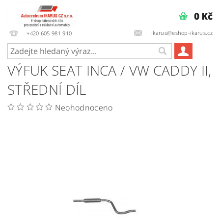
0 Kč
ikarus@eshop-ikarus.cz
+420 605 981 910
VÝFUK SEAT INCA / VW CADDY II,
STŘEDNÍ DÍL
Neohodnoceno