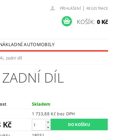
|
PŘIHLÁŠENÍ
REGISTRACE
KOŠÍK:
0 Kč
 NÁKLADNÍ AUTOMOBILY
 OPRAVY LISTOVÝCH PER
i, zadní díl
ÚDAJŮ
 ZADNÍ DÍL
ost
Skladem
1 733,88 Kč bez DPH
8 Kč
duktu
18031