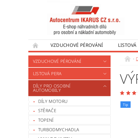
VZDUCHOVÉ PÉROVÁNÍ
LISTOVÁ
DÍLY PRO AUTOBUSY
DÍLY PRO UŽÍTKO
VZDUCHOVÉ PÉROVÁNÍ
VÝROBA VENTILŮ MOTORU
OBCHODNÍ
VÝ
LISTOVÁ PERA
DÍLY PRO OSOBNÍ
AUTOMOBILY
DÍLY MOTORU
Tip
STĚRAČE
TOPENÍ
TURBODMYCHADLA