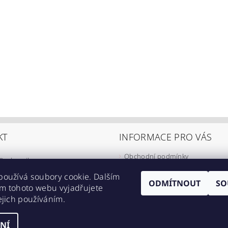
KT
INFORMACE PRO VÁS
Obchodní podmínky
@
eshop-ikarus.cz
Zpracování osobních údajů
05 981 910
používá soubory cookie. Dalším
Informace o přepravě
ODMÍTNOUT
SO
m tohoto webu vyjadřujete
//www.facebook.com/eshopikarus/?
Napište nám
ejich používáním.
_rs
Kontakty
NÍ
astavení cookies