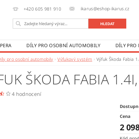
ikarus@eshop-ikarus.cz
+420 605 981 910
 PERA
DÍLY PRO OSOBNÍ AUTOMOBILY
DÍLY PRO
VÉ VOZY
DÍLY PRO ZEMĚDĚLSKÉ STROJE
VÝROBA A
Díly pro osobní automobily
Výfukový systém
Výfuk Škoda Fabia 1.4
 PODMÍNKY
KONTAKTY
ZPRACOVÁNÍ OSOBNÍCH 
FUK ŠKODA FABIA 1.4I,
4 hodnocení
Dostupn
Cena
2 09
Kód pro