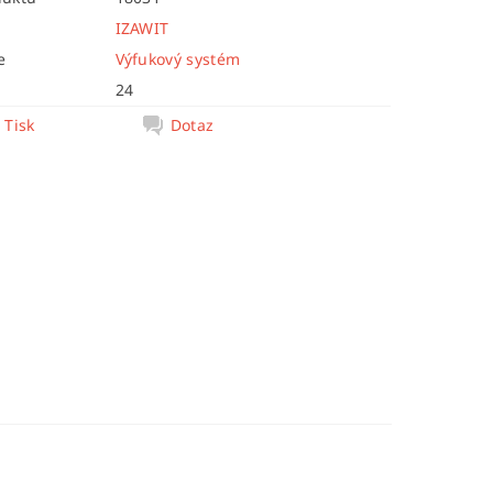
IZAWIT
e
Výfukový systém
24
Tisk
Dotaz