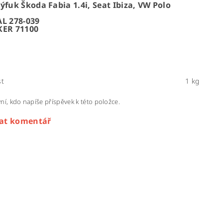
ýfuk Škoda Fabia 1.4i, Seat Ibiza, VW Polo
AL 278-039
KER 71100
t
1 kg
ní, kdo napíše příspěvek k této položce.
dat komentář