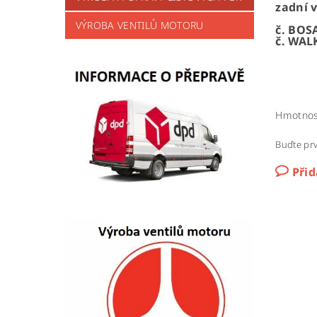
zadní v
VÝROBA VENTILŮ MOTORU
č. BOS
č. WAL
Hmotnos
Buďte prv
Při