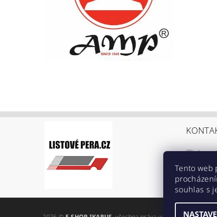
KONTA
ikarus
+420 6
Tento web 
procházení
https:
souhlas s j
ref=br
NASTAVE
2026 ©
E-SHOP IKARUS
, všechna práva vyhrazena
Upravit n