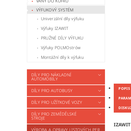
VANY DO KUFRU
VÝFUKOVÝ SYSTÉM
Univerzální díly výfuku
Výfuky IZAWIT
PRUŽNÉ DÍLY VÝFUKU
Výfuky POLMOstrów
Montážní díly k výfuku
DÍLY PRO NÁKLADNÍ
AUTOMOBILY
POPIS
DÍLY PRO AUTOBUSY
PARAM
DÍLY PRO UŽÍTKOVÉ VOZY
DISKU
DÍLY PRO ZEMĚDĚLSKÉ
STROJE
IZAWIT 
VÝROBA A OPRAVY LISTOVÝCH PER