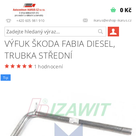
0 Kč
ikarus@eshop-ikarus.cz
+420 605 981 910
VÝFUK ŠKODA FABIA DIESEL,
TRUBKA STŘEDNÍ
1 hodnocení
Tip