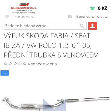
0 Kč
ikarus@eshop-ikarus.cz
+420 605 981 910
VÝFUK ŠKODA FABIA / SEAT
IBIZA / VW POLO 1.2, 01-05,
PŘEDNÍ TRUBKA S VLNOVCEM
Neohodnoceno
Tip