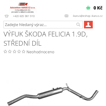
0 Kč
ikarus@eshop-ikarus.cz
+420 605 981 910
VÝFUK ŠKODA FELICIA 1.9D,
STŘEDNÍ DÍL
Neohodnoceno