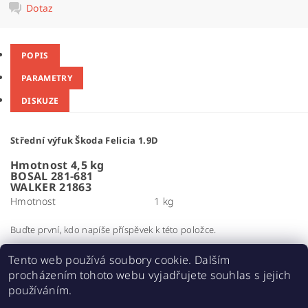
Dotaz
POPIS
PARAMETRY
DISKUZE
Střední výfuk Škoda Felicia 1.9D
Hmotnost 4,5 kg
BOSAL 281-681
WALKER 21863
Hmotnost
1 kg
Buďte první, kdo napíše příspěvek k této položce.
Přidat komentář
Tento web používá soubory cookie. Dalším
procházením tohoto webu vyjadřujete souhlas s jejich
používáním.