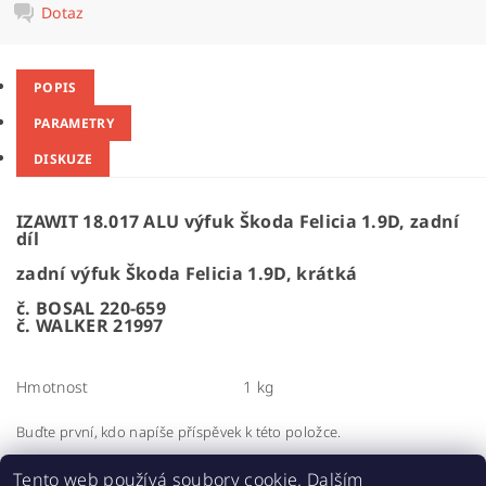
Dotaz
POPIS
PARAMETRY
DISKUZE
IZAWIT 18.017 ALU výfuk Škoda Felicia 1.9D, zadní
díl
zadní výfuk Škoda Felicia 1.9D, krátká
č. BOSAL 220-659
č. WALKER 21997
Hmotnost
1 kg
Buďte první, kdo napíše příspěvek k této položce.
Přidat komentář
Tento web používá soubory cookie. Dalším