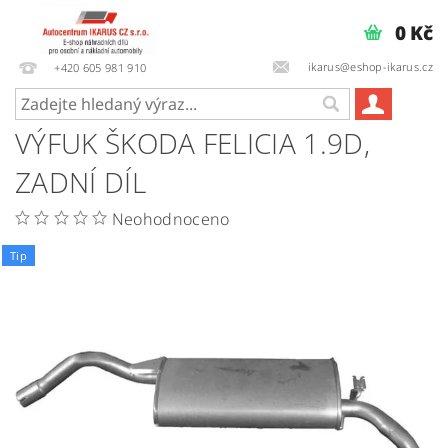
0 Kč
ikarus@eshop-ikarus.cz
+420 605 981 910
VÝFUK ŠKODA FELICIA 1.9D,
ZADNÍ DÍL
Neohodnoceno
Tip