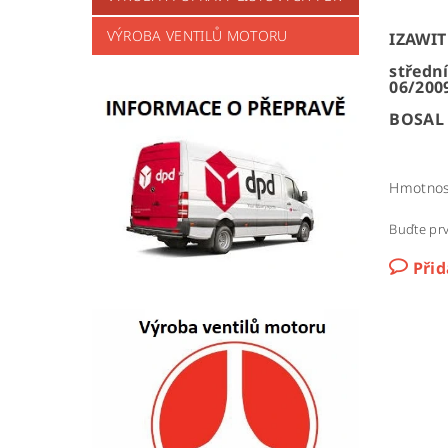
VÝROBA VENTILŮ MOTORU
IZAWIT 
střední
06/200
BOSAL
Hmotnos
Buďte prv
Při