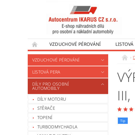
VZDUCHOVÉ PÉROVÁNÍ
LISTOVÁ
DÍLY PRO AUTOBUSY
DÍLY PRO UŽÍTKO
VZDUCHOVÉ PÉROVÁNÍ
VÝROBA VENTILŮ MOTORU
OBCHODNÍ
VÝ
LISTOVÁ PERA
DÍLY PRO OSOBNÍ
AUTOMOBILY
III
DÍLY MOTORU
STĚRAČE
TOPENÍ
Tip
TURBODMYCHADLA