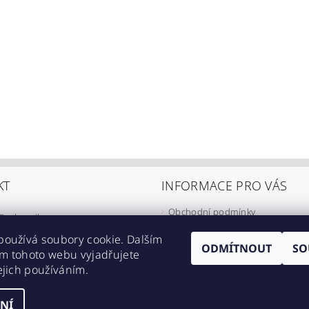
KT
INFORMACE PRO VÁS
Obchodní podmínky
@
eshop-ikarus.cz
Zpracování osobních údajů
05 981 910
používá soubory cookie. Dalším
Informace o přepravě
ODMÍTNOUT
SO
m tohoto webu vyjadřujete
//www.facebook.com/eshopikarus/?
Napište nám
ejich používáním.
_rs
Kontakty
NÍ
astavení cookies