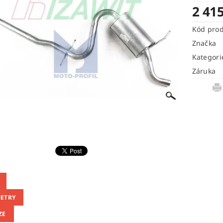
2 41
Kód pro
Značka
Kategori
Záruka
ETRY
ZE