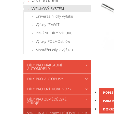
VANY DO KUFRU
VÝFUKOVÝ SYSTÉM
Univerzální díly výfuku
Výfuky IZAWIT
PRUŽNÉ DÍLY VÝFUKU
Výfuky POLMOstrów
Montážní díly k výfuku
DÍLY PRO NÁKLADNÍ
AUTOMOBILY
DÍLY PRO AUTOBUSY
DÍLY PRO UŽÍTKOVÉ VOZY
POPIS
DÍLY PRO ZEMĚDĚLSKÉ
PARAM
STROJE
DISKU
VÝROBA A OPRAVY LISTOVÝCH PER