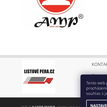
KONTA
ikarus
+420 6
Tento web 
procházení
https:
souhlas s j
ref=br
NASTAVE
2026 ©
E-SHOP IKARUS
, všechna práva vyhrazena
Upravit n