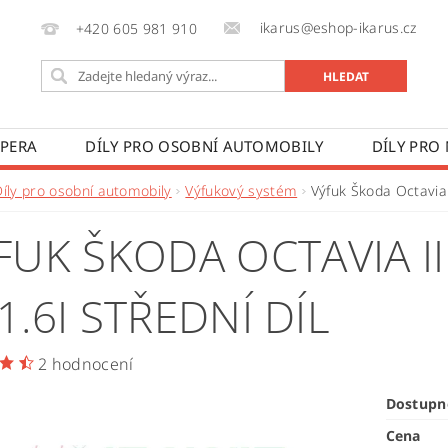
ikarus@eshop-ikarus.cz
+420 605 981 910
 PERA
DÍLY PRO OSOBNÍ AUTOMOBILY
DÍLY PRO
VÉ VOZY
DÍLY PRO ZEMĚDĚLSKÉ STROJE
VÝROBA A
Díly pro osobní automobily
Výfukový systém
Výfuk Škoda Octavia II
 PODMÍNKY
KONTAKTY
ZPRACOVÁNÍ OSOBNÍCH 
FUK ŠKODA OCTAVIA II 
, 1.6I STŘEDNÍ DÍL
2 hodnocení
Dostupn
Cena