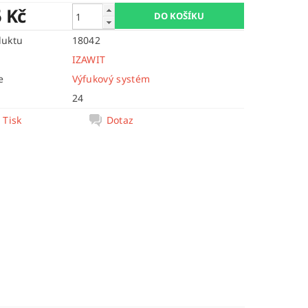
5 Kč
duktu
18042
IZAWIT
e
Výfukový systém
24
Tisk
Dotaz