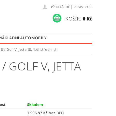
|
PŘIHLÁŠENÍ
REGISTRACE
KOŠÍK:
0 Kč
 NÁKLADNÍ AUTOMOBILY
 OPRAVY LISTOVÝCH PER
 / Golf V, Jetta III, 1.6i střední díl
ÚDAJŮ
/ GOLF V, JETTA
ost
Skladem
1 995,87 Kč bez DPH