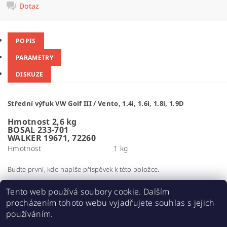
Dotaz
POPIS
PARAMETRY
DISKUZE
Střední výfuk VW Golf III / Vento, 1.4i, 1.6i, 1.8i, 1.9D
Hmotnost 2,6 kg
BOSAL 233-701
WALKER 19671, 72260
Hmotnost
1 kg
Buďte první, kdo napíše příspěvek k této položce.
Přidat komentář
Tento web používá soubory cookie. Dalším
procházením tohoto webu vyjadřujete souhlas s jejich
používáním.