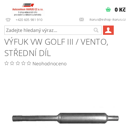
0 Kč
ikarus@eshop-ikarus.cz
+420 605 981 910
VÝFUK VW GOLF III / VENTO,
STŘEDNÍ DÍL
Neohodnoceno