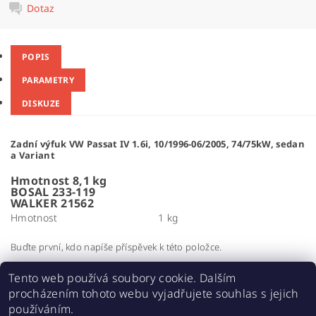
Dotaz
POPIS
PARAMETRY
DISKUZE
Zadní výfuk VW Passat IV 1.6i, 10/1996-06/2005, 74/75kW, sedan
a Variant
Hmotnost 8,1 kg
BOSAL 233-119
WALKER 21562
Hmotnost
1 kg
Buďte první, kdo napíše příspěvek k této položce.
Přidat komentář
Tento web používá soubory cookie. Dalším
procházením tohoto webu vyjadřujete souhlas s jejich
používáním.