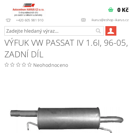
0 Kč
ikarus@eshop-ikarus.cz
+420 605 981 910
VÝFUK VW PASSAT IV 1.6I, 96-05,
ZADNÍ DÍL
Neohodnoceno