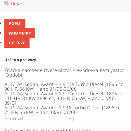
Dotaz
POPIS
PARAMETRY
DISKUZE
Určeno pro vozy:
Značka
Karoserie
Dveře
Motor
Převodovka
Katalyzátor
Období
AUDI A4
Sedan, Avant
~
1.9 TDi Turbo Diesel [1896 cc,
90 HP, 66 KW]
~
ano
01/95-06/00
AUDI A4
Sedan, Avant
~
1.9 TDi Turbo Diesel [1896 cc,
110 HP, 81 KW 1896 cc, 90 HP, 66 KW]
~
ano
02/96-
09/01
AUDI A4
Sedan, Avant
~
1.9 Di Turbo Diesel [1896 cc,
75 HP, 55 KW]
~
ano
03/96-06/00
Hmotnost
1 kg
Buďte první, kdo napíše příspěvek k této položce.