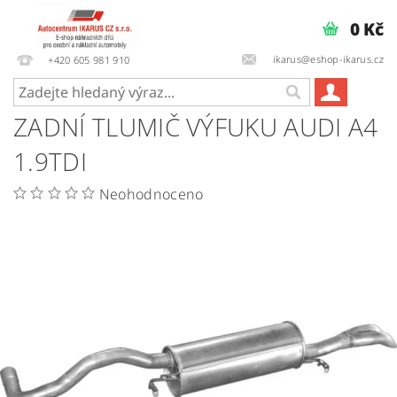
0 Kč
ikarus@eshop-ikarus.cz
+420 605 981 910
ZADNÍ TLUMIČ VÝFUKU AUDI A4
1.9TDI
Neohodnoceno