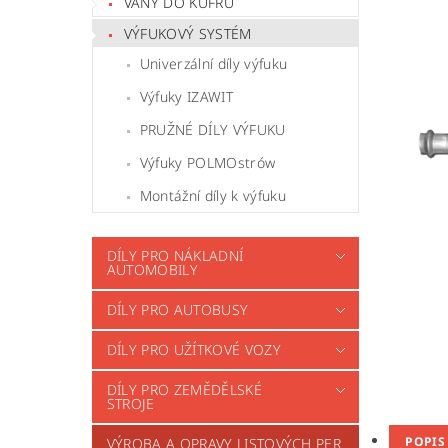
VANY DO KUFRU
VÝFUKOVÝ SYSTÉM
Univerzální díly výfuku
Výfuky IZAWIT
PRUŽNÉ DÍLY VÝFUKU
Výfuky POLMOstrów
Montážní díly k výfuku
DÍLY PRO NÁKLADNÍ
AUTOMOBILY
DÍLY PRO AUTOBUSY
DÍLY PRO UŽÍTKOVÉ VOZY
DÍLY PRO ZEMĚDĚLSKÉ
STROJE
POPIS
VÝROBA A OPRAVY LISTOVÝCH PER