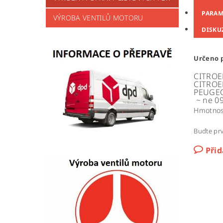
PARAM
VÝROBA VENTILŮ MOTORU
DISKU
Určeno p
CITROE
CITROE
PEUGEO
~
ne
09
Hmotnos
Buďte prv
Při