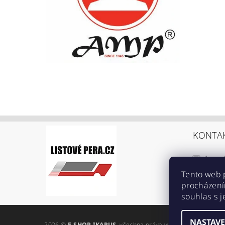
KONTA
ikarus
+420 6
Tento web 
procházení
https:
souhlas s j
ref=br
NASTAVE
2026 ©
E-SHOP IKARUS
, všechna práva vyhrazena
Upravit n