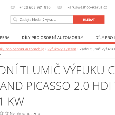
ikarus@eshop-ikarus.cz
+420 605 981 910
 PERA
DÍLY PRO OSOBNÍ AUTOMOBILY
DÍLY PRO
VÉ VOZY
DÍLY PRO ZEMĚDĚLSKÉ STROJE
VÝROBA A
Díly pro osobní automobily
Výfukový systém
Zadní tlumič výfuku
W
 PODMÍNKY
KONTAKTY
ZPRACOVÁNÍ OSOBNÍCH 
DNÍ TLUMIČ VÝFUKU C
AND PICASSO 2.0 HDI
1 KW
Neohodnoceno