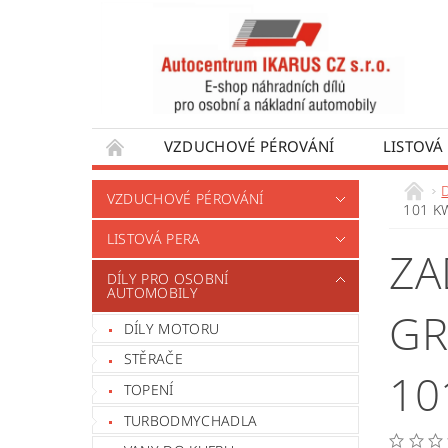
VZDUCHOVÉ PÉROVÁNÍ
LISTOVÁ
DÍLY PRO AUTOBUSY
DÍLY PRO UŽÍTKO
VZDUCHOVÉ PÉROVÁNÍ
101 K
VÝROBA VENTILŮ MOTORU
OBCHODNÍ
LISTOVÁ PERA
ZA
DÍLY PRO OSOBNÍ
AUTOMOBILY
GR
DÍLY MOTORU
STĚRAČE
10
TOPENÍ
TURBODMYCHADLA