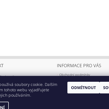
KT
INFORMACE PRO VÁS
Obchodní podmínky
@
eshop-ikarus.cz
Zpracování osobních údajů
05 981 910
používá soubory cookie. Dalším
Informace o přepravě
ODMÍTNOUT
SO
m tohoto webu vyjadřujete
//www.facebook.com/eshopikarus/?
Napište nám
ejich používáním.
_rs
Kontakty
NÍ
astavení cookies