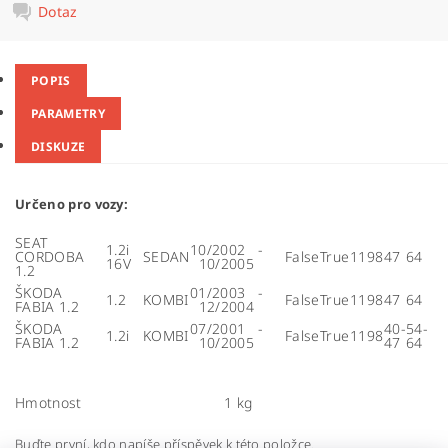
Dotaz
POPIS
PARAMETRY
DISKUZE
Určeno pro vozy:
SEAT
1.2i
10/2002 -
CORDOBA
SEDAN
False
True
1198
47
64
16V
10/2005
1.2
ŠKODA
01/2003 -
1.2
KOMBI
False
True
1198
47
64
FABIA 1.2
12/2004
ŠKODA
07/2001 -
40-
54-
1.2i
KOMBI
False
True
1198
FABIA 1.2
10/2005
47
64
Hmotnost
1 kg
Buďte první, kdo napíše příspěvek k této položce.