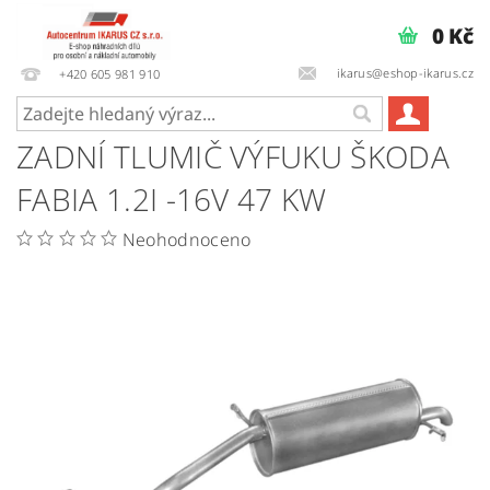
0 Kč
ikarus@eshop-ikarus.cz
+420 605 981 910
ZADNÍ TLUMIČ VÝFUKU ŠKODA
FABIA 1.2I -16V 47 KW
Neohodnoceno