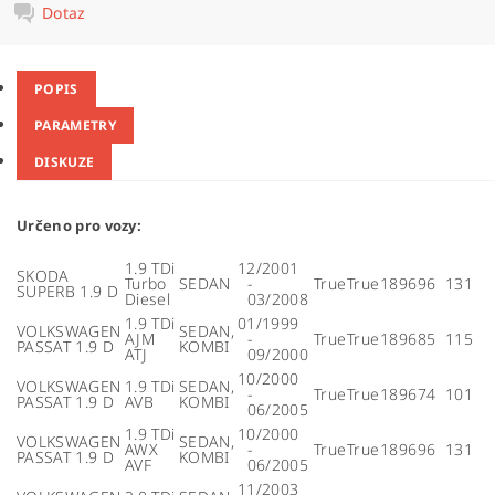
Dotaz
POPIS
PARAMETRY
DISKUZE
Určeno pro vozy:
1.9 TDi
12/2001
SKODA
Turbo
SEDAN
-
True
True
1896
96
131
SUPERB 1.9 D
Diesel
03/2008
1.9 TDi
01/1999
VOLKSWAGEN
SEDAN,
AJM
-
True
True
1896
85
115
PASSAT 1.9 D
KOMBI
ATJ
09/2000
10/2000
VOLKSWAGEN
1.9 TDi
SEDAN,
-
True
True
1896
74
101
PASSAT 1.9 D
AVB
KOMBI
06/2005
1.9 TDi
10/2000
VOLKSWAGEN
SEDAN,
AWX
-
True
True
1896
96
131
PASSAT 1.9 D
KOMBI
AVF
06/2005
11/2003