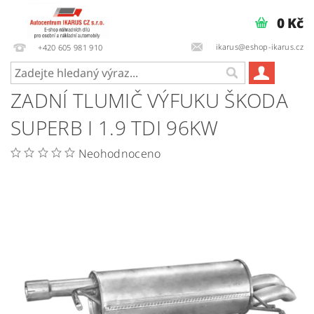
0 Kč
ikarus@eshop-ikarus.cz
+420 605 981 910
ZADNÍ TLUMIČ VÝFUKU ŠKODA
SUPERB I 1.9 TDI 96KW
Neohodnoceno