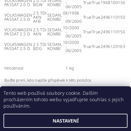
VOLKSWAGEN
2.0 TDi
SEDAN,
-
True
True
1968
100
136
PASSAT 2.0 D
BGW
KOMBI
06/2005
2.5 TDi
08/1998
VOLKSWAGEN
SEDAN,
AKN
-
True
True
2496
110
150
PASSAT 2.5 D
KOMBI
AFB
09/2000
10/2000
VOLKSWAGEN
2.5 TDi
SEDAN,
-
True
True
2496
110
150
PASSAT 2.5 D
AKN
KOMBI
06/2005
10/2000
VOLKSWAGEN
2.5 TDi
SEDAN,
-
True
True
2496
120
163
PASSAT 2.5 D
BDG
KOMBI
06/2005
Hmotnost
1 kg
Buďte první, kdo napíše příspěvek k této položce.
Přidat komentář
Tento web používá soubory cookie. Dalším
procházením tohoto webu vyjadřujete souhlas s jejich
používáním.
NASTAVENÍ
Upravit nastavení cookies
2026 ©
E-SHOP IKARUS
, všechna práva vyhrazena