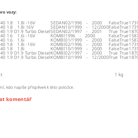
ro vozy:
40 1.8
1.8i -16V
SEDAN
02/1996 - 2000
False
True
173
40 1.8
1.8i 16V
SEDAN
10/1999 - 12/2000
False
True
173
40 1.9 D
1.9 Turbo Diesel
SEDAN
02/1997 - 2001
True
True
187
40 1.6
1.6i -16V
KOMBI
1996 - 2000
False
True
158
40 1.6
1.6i
KOMBI
01/1999 - 2000
False
True
158
40 1.8
1.8i -16V
KOMBI
02/1996 - 2000
False
True
173
40 1.8
1.8i
KOMBI
10/1999 - 2000
False
True
173
40 1.9 D
1.9 Turbo Diesel
KOMBI
02/1997 - 2000
True
True
187
40 1.9 D
1.9 Turbo Diesel
KOMBI
10/1999 - 12/2000
True
True
187
t
1 kg
ní, kdo napíše příspěvek k této položce.
dat komentář