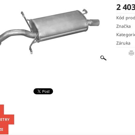
2 40
Kód pro
Značka
Kategori
Záruka
ETRY
ZE