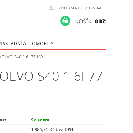
|
PŘIHLÁŠENÍ
REGISTRACE
KOŠÍK:
0 Kč
 NÁKLADNÍ AUTOMOBILY
 OPRAVY LISTOVÝCH PER
 VOLVO S40 1.6i 77 KW
ÚDAJŮ
OLVO S40 1.6I 77
ost
Skladem
1 985,95 Kč bez DPH