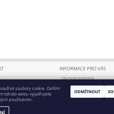
KT
INFORMACE PRO VÁS
Obchodní podmínky
@
eshop-ikarus.cz
Zpracování osobních údajů
05 981 910
používá soubory cookie. Dalším
Informace o přepravě
ODMÍTNOUT
SO
m tohoto webu vyjadřujete
//www.facebook.com/eshopikarus/?
Napište nám
ejich používáním.
_rs
Kontakty
NÍ
astavení cookies