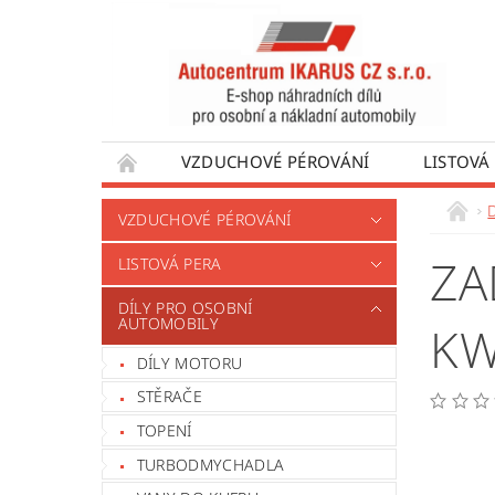
VZDUCHOVÉ PÉROVÁNÍ
LISTOVÁ
DÍLY PRO AUTOBUSY
DÍLY PRO UŽÍTKO
VZDUCHOVÉ PÉROVÁNÍ
VÝROBA VENTILŮ MOTORU
OBCHODNÍ
ZA
LISTOVÁ PERA
DÍLY PRO OSOBNÍ
AUTOMOBILY
K
DÍLY MOTORU
STĚRAČE
TOPENÍ
TURBODMYCHADLA