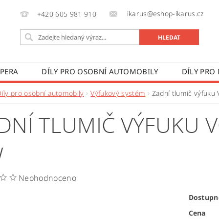
ikarus@eshop-ikarus.cz
+420 605 981 910
 PERA
DÍLY PRO OSOBNÍ AUTOMOBILY
DÍLY PRO
VÉ VOZY
DÍLY PRO ZEMĚDĚLSKÉ STROJE
VÝROBA A
Díly pro osobní automobily
Výfukový systém
Zadní tlumič výfuku
 PODMÍNKY
KONTAKTY
ZPRACOVÁNÍ OSOBNÍCH 
DNÍ TLUMIČ VÝFUKU V
W
Neohodnoceno
Dostupn
Cena