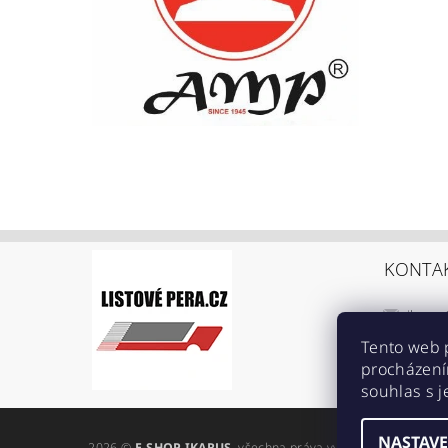
KONTA
ikarus
+420 6
Tento web 
procházení
https:
souhlas s j
ref=br
NASTAVE
2026 ©
E-SHOP IKARUS
, všechna práva vyhrazena
Upravit n