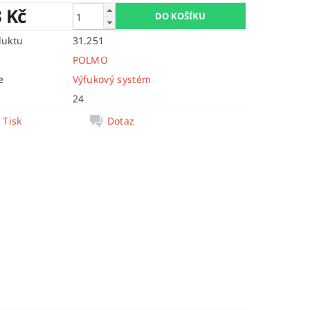
3 Kč
duktu
31.251
POLMO
e
Výfukový systém
24
Tisk
Dotaz