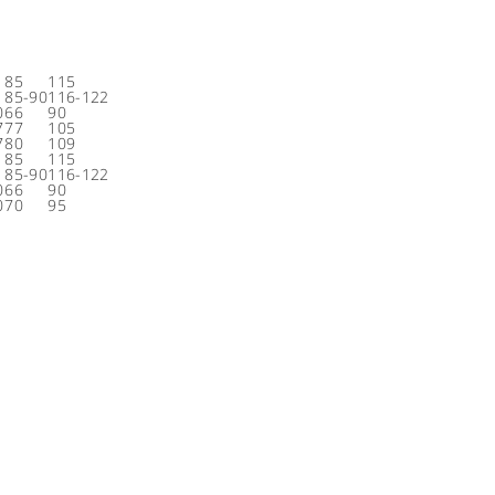
1
85
115
1
85-90
116-122
0
66
90
7
77
105
7
80
109
1
85
115
1
85-90
116-122
0
66
90
0
70
95