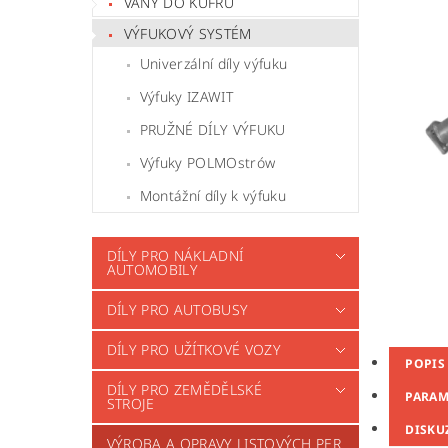
VANY DO KUFRU
VÝFUKOVÝ SYSTÉM
Univerzální díly výfuku
Výfuky IZAWIT
PRUŽNÉ DÍLY VÝFUKU
Výfuky POLMOstrów
Montážní díly k výfuku
DÍLY PRO NÁKLADNÍ
AUTOMOBILY
DÍLY PRO AUTOBUSY
DÍLY PRO UŽÍTKOVÉ VOZY
POPIS
DÍLY PRO ZEMĚDĚLSKÉ
PARAM
STROJE
DISKU
VÝROBA A OPRAVY LISTOVÝCH PER